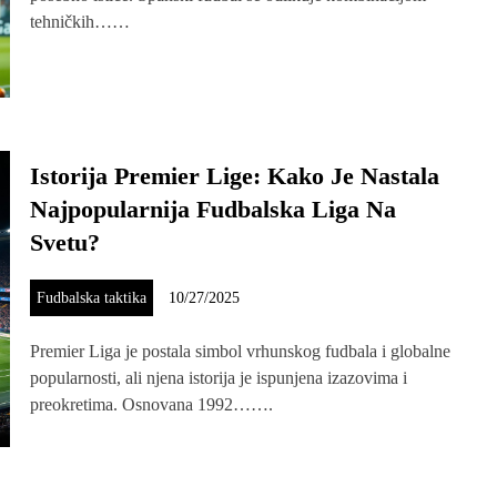
tehničkih……
Istorija Premier Lige: Kako Je Nastala
Najpopularnija Fudbalska Liga Na
Svetu?
Fudbalska taktika
10/27/2025
Premier Liga je postala simbol vrhunskog fudbala i globalne
popularnosti, ali njena istorija je ispunjena izazovima i
preokretima. Osnovana 1992…….