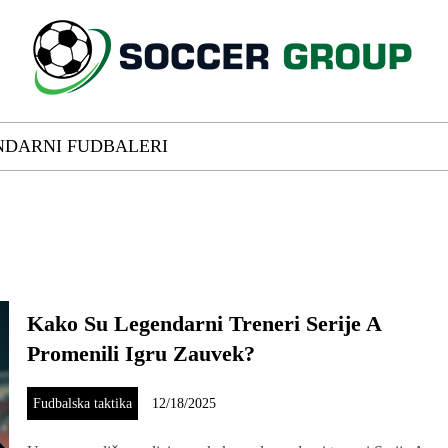
NDARNI FUDBALERI
Kako Su Legendarni Treneri Serije A
Promenili Igru Zauvek?
Fudbalska taktika
12/18/2025