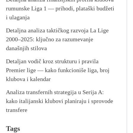
rumunske Liga 1 — prihodi, plataški budžeti
i ulaganja
Detaljna analiza taktičkog razvoja La Lige
2000–2025: ključno za razumevanje
današnjih stilova
Detaljan vodič kroz strukturu i pravila
Premier lige — kako funkcioniše liga, broj
klubova i kalendar
Analiza transfernih strategija u Serija A:
kako italijanski klubovi planiraju i sprovode
transfere
Tags