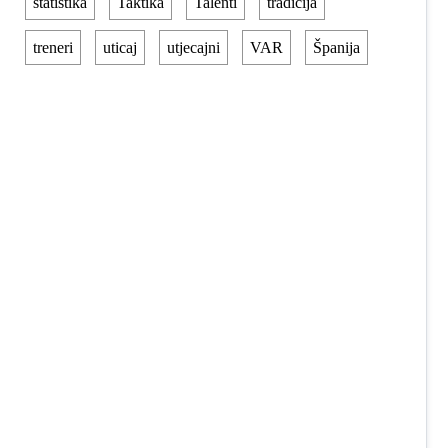
statistika
Taktika
Talenti
tradicija
treneri
uticaj
utjecajni
VAR
Španija