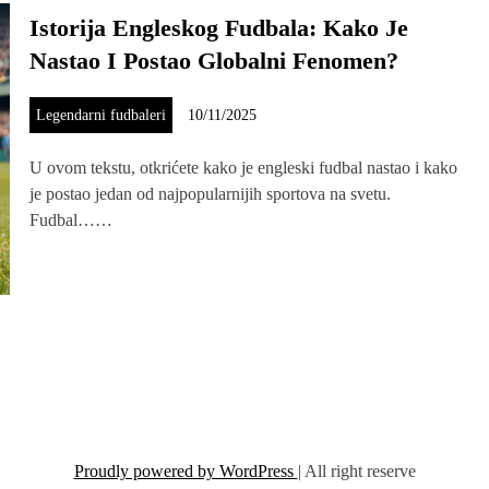
Istorija Engleskog Fudbala: Kako Je
Nastao I Postao Globalni Fenomen?
Legendarni fudbaleri
10/11/2025
U ovom tekstu, otkrićete kako je engleski fudbal nastao i kako
je postao jedan od najpopularnijih sportova na svetu.
Fudbal……
Proudly powered by WordPress
|
All right reserve