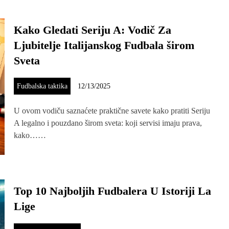
Kako Gledati Seriju A: Vodič Za
Ljubitelje Italijanskog Fudbala širom
Sveta
Fudbalska taktika
12/13/2025
U ovom vodiču saznaćete praktične savete kako pratiti Seriju
A legalno i pouzdano širom sveta: koji servisi imaju prava,
kako……
Top 10 Najboljih Fudbalera U Istoriji La
Lige