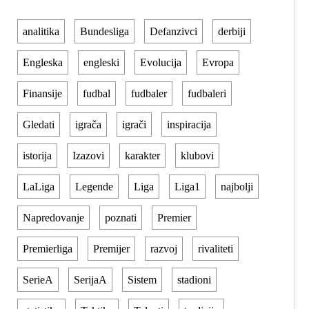
analitika
Bundesliga
Defanzivci
derbiji
Engleska
engleski
Evolucija
Evropa
Finansije
fudbal
fudbaler
fudbaleri
Gledati
igrača
igrači
inspiracija
istorija
Izazovi
karakter
klubovi
LaLiga
Legende
Liga
Liga1
najbolji
Napredovanje
poznati
Premier
Premierliga
Premijer
razvoj
rivaliteti
SerieA
SerijaA
Sistem
stadioni