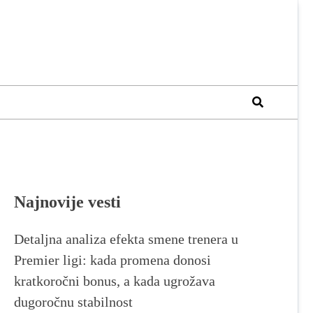
Najnovije vesti
Detaljna analiza efekta smene trenera u
Premier ligi: kada promena donosi
kratkoročni bonus, a kada ugrožava
dugoročnu stabilnost