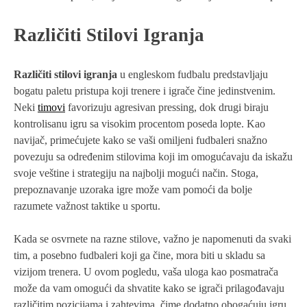
Različiti Stilovi Igranja
Različiti stilovi igranja
u engleskom fudbalu predstavljaju
bogatu paletu pristupa koji trenere i igrače čine jedinstvenim.
Neki
timovi
favorizuju agresivan pressing, dok drugi biraju
kontrolisanu igru sa visokim procentom poseda lopte. Kao
navijač, primećujete kako se vaši omiljeni fudbaleri snažno
povezuju sa određenim stilovima koji im omogućavaju da iskažu
svoje veštine i strategiju na najbolji mogući način. Stoga,
prepoznavanje uzoraka igre može vam pomoći da bolje
razumete važnost taktike u sportu.
Kada se osvrnete na razne stilove, važno je napomenuti da svaki
tim, a posebno fudbaleri koji ga čine, mora biti u skladu sa
vizijom trenera. U ovom pogledu, vaša uloga kao posmatrača
može da vam omogući da shvatite kako se igrači prilagođavaju
različitim pozicijama i zahtevima, čime dodatno obogaćuju igru.