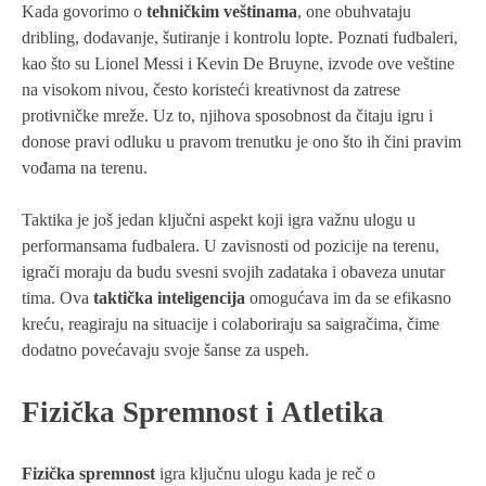
Kada govorimo o
tehničkim veštinama
, one obuhvataju
dribling, dodavanje, šutiranje i kontrolu lopte. Poznati fudbaleri,
kao što su Lionel Messi i Kevin De Bruyne, izvode ove veštine
na visokom nivou, često koristeći kreativnost da zatrese
protivničke mreže. Uz to, njihova sposobnost da čitaju igru i
donose pravi odluku u pravom trenutku je ono što ih čini pravim
vođama na terenu.
Taktika je još jedan ključni aspekt koji igra važnu ulogu u
performansama fudbalera. U zavisnosti od pozicije na terenu,
igrači moraju da budu svesni svojih zadataka i obaveza unutar
tima. Ova
taktička inteligencija
omogućava im da se efikasno
kreću, reagiraju na situacije i colaboriraju sa saigračima, čime
dodatno povećavaju svoje šanse za uspeh.
Fizička Spremnost i Atletika
Fizička spremnost
igra ključnu ulogu kada je reč o