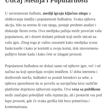
Uticaj Medija i Popularnosti
U savremenom fudbalu,
mediji igraju ključnu ulogu
u
oblikovanju imidža i popularnosti fudbalera. Svaka njihova
akcija, bilo na terenu ili van njega, postaje predmet analize i
diskusije širom sveta. Ova medijska pažnja može povećati vašu
popularnost, ali i doneti dodatni pritisak koji može uticati na
vašu igru. Zbog toga je važno razumeti kako medijska scena
funkcioniše i kako je koristiti u svoju korist, dok istovremeno
pažljivo birate kada i kako ćete se izlagati javnosti.
Popularnost fudbalera ne dolazi samo od njihove igre, već i od
načina na koji upravljaju svojim imidžem. U doba interneta i
društvenih mreža, fudbaleri su postali brendovi za sebe, a
njihova sposobnost da se povežu sa navijačima kroz različite
platforme doprinosi njihovom uspehu. Ova
veza sa publikom
može značajno poboljšati vašu reputaciju, ali i postaviti vas pod
lupu javnosti, gde će svaka greška biti brzo primećena i
komentarisana.