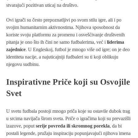
stvarajući pozitivan uticaj na društvo.
Ovi igrači su često prepoznatljivi po svom stilu igre, ali i po
svojim humanitarnim aktivnostima. Njihova sposobnost da
koriste svoju platformu za promenu i osvešćivanje društvenih
pitanja je ono što ih čini ne samo fudbalerima, već i
liderima
zajednice
. U Engleskoj, futbol je mnogo više od igre; on je deo
identiteta nacije, a najuticajniji fudbaleri su ti koji oblikuju
njegovu sudbinu.
Inspirativne Priče koji su Osvojile
Svet
U svetu fudbala postoji mnogo priča koje su ostavile dubok trag
u srcima navijača širom sveta. Priče o igračima koji su prevazišli
izazove, poput
serije povreda ili skromnog porekla
, da bi
postali legende, pružaju inspiraciju popunjavajući njihova imena