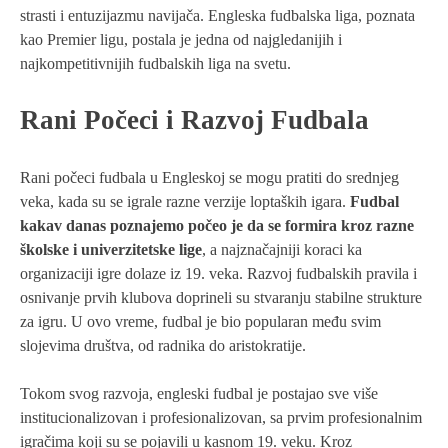
strasti i entuzijazmu navijača. Engleska fudbalska liga, poznata
kao Premier ligu, postala je jedna od najgledanijih i
najkompetitivnijih fudbalskih liga na svetu.
Rani Počeci i Razvoj Fudbala
Rani počeci fudbala u Engleskoj se mogu pratiti do srednjeg
veka, kada su se igrale razne verzije loptaških igara.
Fudbal
kakav danas poznajemo počeo je da se formira kroz razne
školske i univerzitetske lige
, a najznačajniji koraci ka
organizaciji igre dolaze iz 19. veka. Razvoj fudbalskih pravila i
osnivanje prvih klubova doprineli su stvaranju stabilne strukture
za igru. U ovo vreme, fudbal je bio popularan među svim
slojevima društva, od radnika do aristokratije.
Tokom svog razvoja, engleski fudbal je postajao sve više
institucionalizovan i profesionalizovan, sa prvim profesionalnim
igračima koji su se pojavili u kasnom 19. veku. Kroz