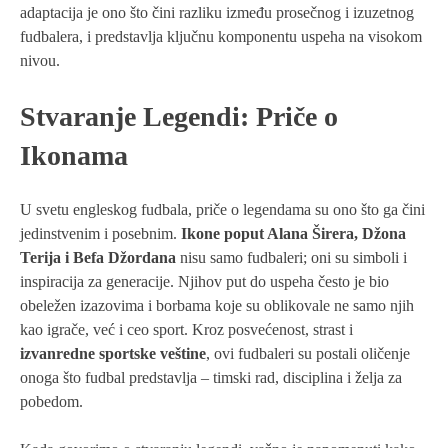
adaptacija je ono što čini razliku između prosečnog i izuzetnog
fudbalera, i predstavlja ključnu komponentu uspeha na visokom
nivou.
Stvaranje Legendi: Priče o
Ikonama
U svetu engleskog fudbala, priče o legendama su ono što ga čini
jedinstvenim i posebnim.
Ikone poput Alana Širera, Džona
Terija i Befa Džordana
nisu samo fudbaleri; oni su simboli i
inspiracija za generacije. Njihov put do uspeha često je bio
obeležen izazovima i borbama koje su oblikovale ne samo njih
kao igrače, već i ceo sport. Kroz posvećenost, strast i
izvanredne sportske veštine
, ovi fudbaleri su postali oličenje
onoga što fudbal predstavlja – timski rad, disciplina i želja za
pobedom.