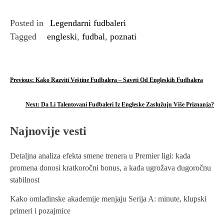
Posted in
Legendarni fudbaleri
Tagged
engleski
,
fudbal
,
poznati
P
Previous:
Kako Razviti Veštine Fudbalera – Saveti Od Engleskih Fudbalera
o
Next:
Da Li Talentovani Fudbaleri Iz Engleske Zaslužuju Više Priznanja?
s
Najnovije vesti
t
n
Detaljna analiza efekta smene trenera u Premier ligi: kada
promena donosi kratkoročni bonus, a kada ugrožava dugoročnu
a
stabilnost
v
Kako omladinske akademije menjaju Serija A: minute, klupski
i
primeri i pozajmice