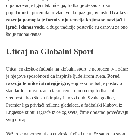
organizovanje liga i takmičenja, fudbal je stekao široku
popularnost i počeo da privlači veliku pažnju javnosti.
Ova faza
razvoja pomogla je formiranju temelja kojima se navijači i
igrači i danas vode
, a duge tradicije postavile su osnovu za ono
što je fudbal danas.
Uticaj na Globalni Sport
Uticaj engleskog fudbala na globalni sport je neprocenjiv i odraz
je njegove sposobnosti da inspiriše ljude širom sveta.
Pored
razvoja tehnike i strategije igre
, engleski fudbal je postavio
standarde u organizaciji takmičenja i promociji fudbalskih
vrednosti, kao što su fair play i timski duh. Svake godine,
Premier liga privlači milione gledalaca, a fudbalski klubovi iz
Engleske kupuju igrače iz celog sveta, čime dodatno povećavaju
svoj uticaj.
Važno je napomenuti da engleski fudbal ne utiče samo na sport,