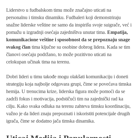
Liderstvo u fudbalskom timu može značajno uticati na
personalnu i timsku dinamiku. Fudbaleri koji demonstriraju
snažne liderske veštine ne samo da inspirišu svoje suigrače, već i
pomažu u izgradnji osećaja zajedništva unutar tima.
Empatija,
komunikacione veštine i sposobnost da se prepoznaju snage
svakog član
tima ključne su osobine dobrog lidera. Kada se tim
članovi osećaju podržano, to može pozitivno uticati na
celokupan učinak tima na terenu.
Dobri lideri u timu takođe mogu olakšati komunikaciju i doneti
strategiju koja najbolje odgovara grupi, čime se povećava timska
hemija. U trenucima krize, liderska figura može pomoći da se
zadrži fokus i motivacija, podstičući tim na zajednički rad ka
cilju. Kako svaka odluka na terenu zahteva timsku koordinaciju,
važno je da lideri znaju prepoznati i iskoristiti potencijale drugih
igrača, čime se dodatno jača timska dinamika.