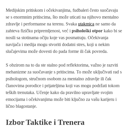
Medijskim pritiskom i očekivanjima, fudbaleri često suočavaju
se s enormnim pritiscima, što može uticati na njihovo mentalno
zdravlje i performanse na terenu. Svaka
utakmica
ne samo da
zahteva fizičku pripremljenost, već i
psihološki otpor
kako bi se
nosili sa stotinama očiju koje vas posmatraju. Očekivanja
navijača i medija mogu stvoriti dodatni stres, koji u nekim
slučajevima može dovesti do pada forme ili čak povreda.
S obzirom na to da ste stalno pod reflektorima, važno je razviti
mehanizme za suočavanje s pritiscima. To može uključivati rad s
psihologom, stručnom osobom za mentalno zdravlje ili čak
članovima porodice i prijateljima koji vas mogu podržati tokom
teških trenutaka. Učenje kako da pravilno upravljate svojim
emocijama i očekivanjima može biti ključno za vašu karijeru i
lično blagostanje.
Izbor Taktike i Trenera