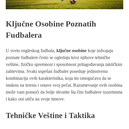
Ključne Osobine Poznatih
Fudbalera
U svetu engleskog fudbala,
ključne osobine
koje izdvajaju
poznate fudbalere često se ogledaju kroz njihove tehničke
veštine, fizičku spremnost i sposobnost prilagođavanja taktičkim
zahtevima. Svaki uspešan fudbaler poseduje jedinstvenu
kombinaciju ovih karakteristika, koja im omogućava da se
istaknu na terenu i ostave svoj pečat. Razumevanje ovih osobina
može vam pomoći da bolje shvatite šta čini fudbalere izuzetnima
i kako oni utiču na svoje timove.
Tehničke Veštine i Taktika