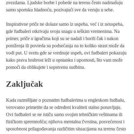
zvezdama. Ljudske borbe i pobede na terenu često nadmašuju
samo sportsku hladnoću, pozivajući sve da veruju u sebe.
Inspirativne priče ne dolaze samo iz uspeha, već i iz neuspeha,
gde fudbaleri otkrivaju svoju snagu u teškim vremenima. Na
primer, priče o igračima koji su se nadali i borili čak i nakon
poniženja ili povreda su podsećanja na to koliko strast može da
vodi put. U svetu gde se vrednuje uspeh, ovi fudbaleri pokazuju
kako prava hrabrost leži u opstanku i upornosti, što vam može
pomoći da oblikujete i sopstvenu sudbinu.
Zaključak
Kada razmišljate o poznatim fudbalerima u engleskom fudbalu,
verovatno primetite da se određeni kvaliteti stalno ponavljaju.
Ovi fudbaleri se ne ističu samo svojim tehničkim veštinama ili
fizičkom spremnošću; njihova mentalna čvrstina, posvećenost i
sposobnost prilagođavanja različitim situacijama na terenu često