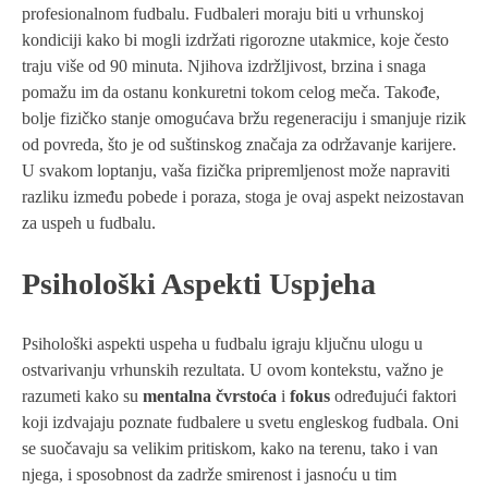
profesionalnom fudbalu. Fudbaleri moraju biti u vrhunskoj
kondiciji kako bi mogli izdržati rigorozne utakmice, koje često
traju više od 90 minuta. Njihova izdržljivost, brzina i snaga
pomažu im da ostanu konkuretni tokom celog meča. Takođe,
bolje fizičko stanje omogućava bržu regeneraciju i smanjuje rizik
od povreda, što je od suštinskog značaja za održavanje karijere.
U svakom loptanju, vaša fizička pripremljenost može napraviti
razliku između pobede i poraza, stoga je ovaj aspekt neizostavan
za uspeh u fudbalu.
Psihološki Aspekti Uspjeha
Psihološki aspekti uspeha u fudbalu igraju ključnu ulogu u
ostvarivanju vrhunskih rezultata. U ovom kontekstu, važno je
razumeti kako su
mentalna čvrstoća
i
fokus
određujući faktori
koji izdvajaju poznate fudbalere u svetu engleskog fudbala. Oni
se suočavaju sa velikim pritiskom, kako na terenu, tako i van
njega, i sposobnost da zadrže smirenost i jasnoću u tim