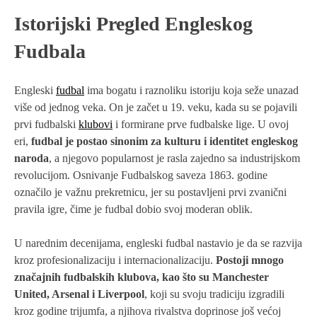
Istorijski Pregled Engleskog
Fudbala
Engleski
fudbal
ima bogatu i raznoliku istoriju koja seže unazad
više od jednog veka. On je začet u 19. veku, kada su se pojavili
prvi fudbalski
klubovi
i formirane prve fudbalske lige. U ovoj
eri,
fudbal je postao sinonim za kulturu i identitet engleskog
naroda
, a njegovo popularnost je rasla zajedno sa industrijskom
revolucijom. Osnivanje Fudbalskog saveza 1863. godine
označilo je važnu prekretnicu, jer su postavljeni prvi zvanični
pravila igre, čime je fudbal dobio svoj moderan oblik.
U narednim decenijama, engleski fudbal nastavio je da se razvija
kroz profesionalizaciju i internacionalizaciju.
Postoji mnogo
značajnih fudbalskih klubova, kao što su Manchester
United, Arsenal i Liverpool
, koji su svoju tradiciju izgradili
kroz godine trijumfa, a njihova rivalstva doprinose još većoj