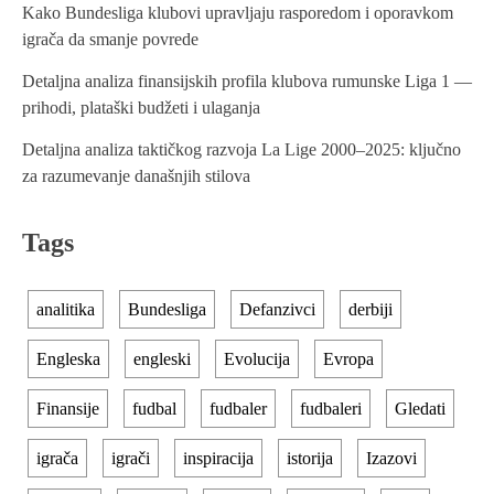
g
Kako Bundesliga klubovi upravljaju rasporedom i oporavkom
igrača da smanje povrede
a
t
Detaljna analiza finansijskih profila klubova rumunske Liga 1 —
prihodi, plataški budžeti i ulaganja
i
Detaljna analiza taktičkog razvoja La Lige 2000–2025: ključno
o
za razumevanje današnjih stilova
n
Tags
analitika
Bundesliga
Defanzivci
derbiji
Engleska
engleski
Evolucija
Evropa
Finansije
fudbal
fudbaler
fudbaleri
Gledati
igrača
igrači
inspiracija
istorija
Izazovi