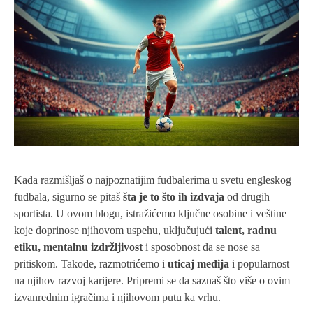
Kada razmišljaš o najpoznatijim fudbalerima u svetu engleskog
fudbala, sigurno se pitaš
šta je to što ih izdvaja
od drugih
sportista. U ovom blogu, istražićemo ključne osobine i veštine
koje doprinose njihovom uspehu, uključujući
talent, radnu
etiku, mentalnu izdržljivost
i sposobnost da se nose sa
pritiskom. Takođe, razmotrićemo i
uticaj medija
i popularnost
na njihov razvoj karijere. Pripremi se da saznaš što više o ovim
izvanrednim igračima i njihovom putu ka vrhu.