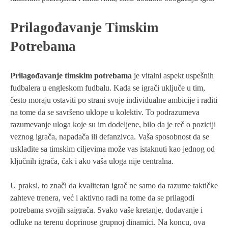
Prilagođavanje Timskim
Potrebama
Prilagođavanje timskim potrebama
je vitalni aspekt uspešnih
fudbalera u engleskom fudbalu. Kada se igrači uključe u tim,
često moraju ostaviti po strani svoje individualne ambicije i raditi
na tome da se savršeno uklope u kolektiv. To podrazumeva
razumevanje uloga koje su im dodeljene, bilo da je reč o poziciji
veznog igrača, napadača ili defanzivca. Vaša sposobnost da se
uskladite sa timskim ciljevima može vas istaknuti kao jednog od
ključnih igrača, čak i ako vaša uloga nije centralna.
U praksi, to znači da kvalitetan igrač ne samo da razume taktičke
zahteve trenera, već i aktivno radi na tome da se prilagodi
potrebama svojih saigrača. Svako vaše kretanje, dodavanje i
odluke na terenu doprinose grupnoj dinamici. Na koncu, ova