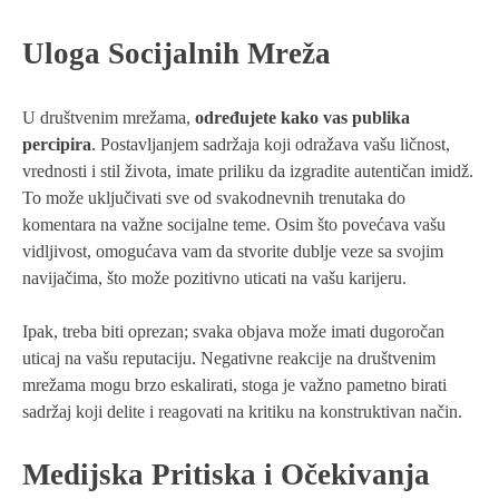
Uloga Socijalnih Mreža
U društvenim mrežama,
određujete kako vas publika
percipira
. Postavljanjem sadržaja koji odražava vašu ličnost,
vrednosti i stil života, imate priliku da izgradite autentičan imidž.
To može uključivati sve od svakodnevnih trenutaka do
komentara na važne socijalne teme. Osim što povećava vašu
vidljivost, omogućava vam da stvorite dublje veze sa svojim
navijačima, što može pozitivno uticati na vašu karijeru.
Ipak, treba biti oprezan; svaka objava može imati dugoročan
uticaj na vašu reputaciju. Negativne reakcije na društvenim
mrežama mogu brzo eskalirati, stoga je važno pametno birati
sadržaj koji delite i reagovati na kritiku na konstruktivan način.
Medijska Pritiska i Očekivanja