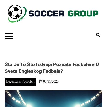
Skip
to
content
Soccer Group
Šta Je To Što Izdvaja Poznate Fudbalere U
Svetu Engleskog Fudbala?
Legendarni fudbaleri
03/11/2025