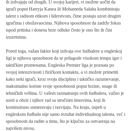
ih izdvajaju od drugih. U svojoj karijeri, vi možete uočiti da
igrači poput Harryja Kanea ili Mohameda Salaha kombiniraju
talent s radnom etikom i liderstvom, čime postaju uzori drugim
igračima i obožavaocima. Njihova sposobnost da zadrže fokus
ispod pritiska i donesu brze odluke često je ono što ih čini
izuzetnima.
Pored toga, važan faktor koji izdvaja ove fudbalere u engleskoj
ligi je njihova sposobnost da se prilagode visokom tempu igre i
taktičkim promenama. Engleska Premier liga je poznata po
svojoj intenzivnosti i fizičkom kontaktu, a vi možete primetiti
kako neki igrači, kroz svoju disciplinu i taktičko razumevanje,
maksimalno koriste svoje sposobnosti poput brzine, snage ili
tehničkih veština. U vašem razmatranju ovih fudbalera, važno je
uzeti u obzir i njihov rad sa stručnim timovima, koji ih
kontinuirano usmeravaju i razvijaju. Na kraju, uspeh u
engleskom fudbalu nije samo rezultat individualnog talenta, već i
sposobnosti da radite u timu, što je ključno za ostvarenja na
najvišem nivou.