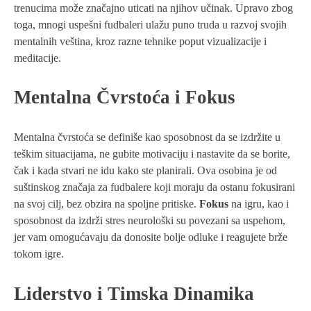
trenucima može značajno uticati na njihov učinak. Upravo zbog
toga, mnogi uspešni fudbaleri ulažu puno truda u razvoj svojih
mentalnih veština, kroz razne tehnike poput vizualizacije i
meditacije.
Mentalna Čvrstoća i Fokus
Mentalna čvrstoća se definiše kao sposobnost da se izdržite u
teškim situacijama, ne gubite motivaciju i nastavite da se borite,
čak i kada stvari ne idu kako ste planirali. Ova osobina je od
suštinskog značaja za fudbalere koji moraju da ostanu fokusirani
na svoj cilj, bez obzira na spoljne pritiske.
Fokus
na igru, kao i
sposobnost da izdrži stres neurološki su povezani sa uspehom,
jer vam omogućavaju da donosite bolje odluke i reagujete brže
tokom igre.
Liderstvo i Timska Dinamika