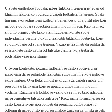
U svetu engleskog fudbala,
izbor taktike i trenera
je jedan od
ključnih faktora koji određuju uspeh fudbalera na terenu. Svaki
tim ima svoj jedinstveni izgled, a treneri često biraju stil igre koji
najbolje odgovara sposobnostima njihovih igrača. Kao navijač,
sigurno primećujete kako vrsni fudbaleri koriste svoje
individualne veštine u okviru različitih taktičkih postavki, koje
su oblikovane od strane trenera. Važno je razumeti da prilika da
se istaknete često zavisi od
taktike cjeline
, koja treba da
podstakne vaše jake strane.
U ovom kontekstu, poznati fudbaleri se često suočavaju sa
izazovima da se prilagode različitim stilovima igre koje njihove
ekipe izabiru. Ova fleksibilnost je ključna za uspeh i može biti
presudna u kritikama koje se upućuju timovima i njihovim
vođama. Razumete li koliko je važno da se igrač brzo adaptira
na
promenljive taktičke zahteve
? Kroz razne formacije, igrači
često koriste svoje sposobnosti da preuzmu odgovornost u
odbrani ili napadu, što je od suštinskog značaja za timski uspeh.