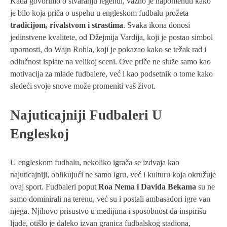
Kada govorimo o stvaranju legendi, važno je napomenuti kako
je bilo koja priča o uspehu u engleskom fudbalu prožeta
tradicijom, rivalstvom i strastima
. Svaka ikona donosi
jedinstvene kvalitete, od Džejmija Vardija, koji je postao simbol
upornosti, do Wajn Rohla, koji je pokazao kako se težak rad i
odlučnost isplate na velikoj sceni. Ove priče ne služe samo kao
motivacija za mlade fudbalere, već i kao podsetnik o tome kako
sledeći svoje snove može promeniti vaš život.
Najuticajniji Fudbaleri U
Engleskoj
U engleskom fudbalu, nekoliko igrača se izdvaja kao
najuticajniji, oblikujući ne samo igru, već i kulturu koja okružuje
ovaj sport. Fudbaleri poput
Roa Nema i Davida Bekama
su ne
samo dominirali na terenu, već su i postali ambasadori igre van
njega. Njihovo prisustvo u medijima i sposobnost da inspirišu
ljude, otišlo je daleko izvan granica fudbalskog stadiona,