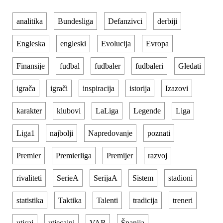
analitika
Bundesliga
Defanzivci
derbiji
Engleska
engleski
Evolucija
Evropa
Finansije
fudbal
fudbaler
fudbaleri
Gledati
igrača
igrači
inspiracija
istorija
Izazovi
karakter
klubovi
LaLiga
Legende
Liga
Liga1
najbolji
Napredovanje
poznati
Premier
Premierliga
Premijer
razvoj
rivaliteti
SerieA
SerijaA
Sistem
stadioni
statistika
Taktika
Talenti
tradicija
treneri
uticaj
utjecajni
VAR
Španija