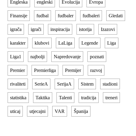
Engleska
engleski
Evolucija
Evropa
Finansije
fudbal
fudbaler
fudbaleri
Gledati
igrača
igrači
inspiracija
istorija
Izazovi
karakter
klubovi
LaLiga
Legende
Liga
Liga1
najbolji
Napredovanje
poznati
Premier
Premierliga
Premijer
razvoj
rivaliteti
SerieA
SerijaA
Sistem
stadioni
statistika
Taktika
Talenti
tradicija
treneri
uticaj
utjecajni
VAR
Španija