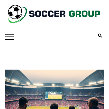
Skip
to
content
Soccer Group