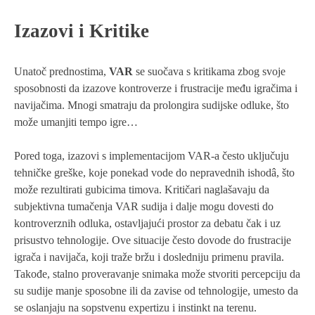
Izazovi i Kritike
Unatoč prednostima,
VAR
se suočava s kritikama zbog svoje
sposobnosti da izazove kontroverze i frustracije među igračima i
navijačima. Mnogi smatraju da prolongira sudijske odluke, što
može umanjiti tempo igre…
Pored toga, izazovi s implementacijom VAR-a često uključuju
tehničke greške, koje ponekad vode do nepravednih ishodâ, što
može rezultirati gubicima timova. Kritičari naglašavaju da
subjektivna tumačenja VAR sudija i dalje mogu dovesti do
kontroverznih odluka, ostavljajući prostor za debatu čak i uz
prisustvo tehnologije. Ove situacije često dovode do frustracije
igrača i navijača, koji traže bržu i dosledniju primenu pravila.
Takođe, stalno proveravanje snimaka može stvoriti percepciju da
su sudije manje sposobne ili da zavise od tehnologije, umesto da
se oslanjaju na sopstvenu expertizu i instinkt na terenu.