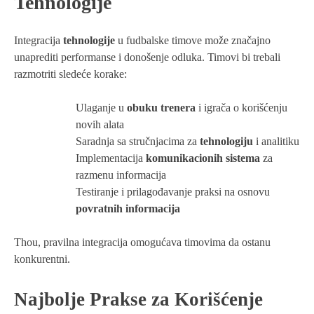
Tehnologije
Integracija
tehnologije
u fudbalske timove može značajno
unaprediti performanse i donošenje odluka. Timovi bi trebali
razmotriti sledeće korake:
Ulaganje u
obuku trenera
i igrača o korišćenju
novih alata
Saradnja sa stručnjacima za
tehnologiju
i analitiku
Implementacija
komunikacionih sistema
za
razmenu informacija
Testiranje i prilagođavanje praksi na osnovu
povratnih informacija
Thou, pravilna integracija omogućava timovima da ostanu
konkurentni.
Najbolje Prakse za Korišćenje