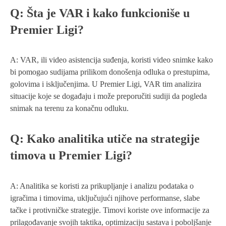
Q: Šta je VAR i kako funkcioniše u
Premier Ligi?
A: VAR, ili video asistencija suđenja, koristi video snimke kako
bi pomogao sudijama prilikom donošenja odluka o prestupima,
golovima i isključenjima. U Premier Ligi, VAR tim analizira
situacije koje se događaju i može preporučiti sudiji da pogleda
snimak na terenu za konačnu odluku.
Q: Kako analitika utiče na strategije
timova u Premier Ligi?
A: Analitika se koristi za prikupljanje i analizu podataka o
igračima i timovima, uključujući njihove performanse, slabe
tačke i protivničke strategije. Timovi koriste ove informacije za
prilagođavanje svojih taktika, optimizaciju sastava i poboljšanje