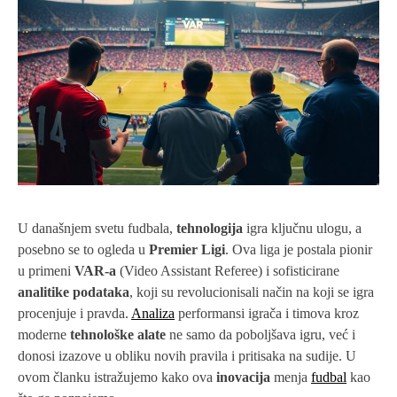
U današnjem svetu fudbala,
tehnologija
igra ključnu ulogu, a
posebno se to ogleda u
Premier Ligi
. Ova liga je postala pionir
u primeni
VAR-a
(Video Assistant Referee) i sofisticirane
analitike podataka
, koji su revolucionisali način na koji se igra
procenjuje i pravda.
Analiza
performansi igrača i timova kroz
moderne
tehnološke alate
ne samo da poboljšava igru, već i
donosi izazove u obliku novih pravila i pritisaka na sudije. U
ovom članku istražujemo kako ova
inovacija
menja
fudbal
kao