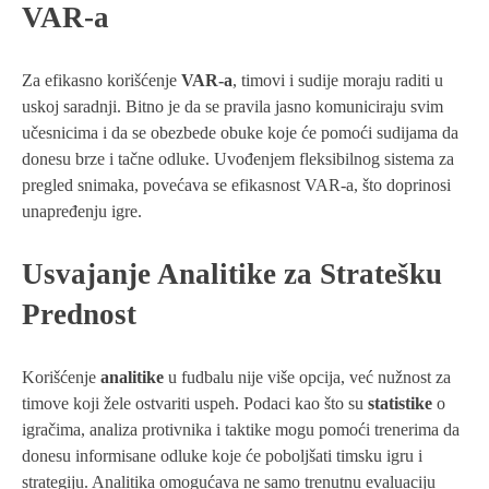
VAR-a
Za efikasno korišćenje
VAR-a
, timovi i sudije moraju raditi u
uskoj saradnji. Bitno je da se pravila jasno komuniciraju svim
učesnicima i da se obezbede obuke koje će pomoći sudijama da
donesu brze i tačne odluke. Uvođenjem fleksibilnog sistema za
pregled snimaka, povećava se efikasnost VAR-a, što doprinosi
unapređenju igre.
Usvajanje Analitike za Stratešku
Prednost
Korišćenje
analitike
u fudbalu nije više opcija, već nužnost za
timove koji žele ostvariti uspeh. Podaci kao što su
statistike
o
igračima, analiza protivnika i taktike mogu pomoći trenerima da
donesu informisane odluke koje će poboljšati timsku igru i
strategiju. Analitika omogućava ne samo trenutnu evaluaciju