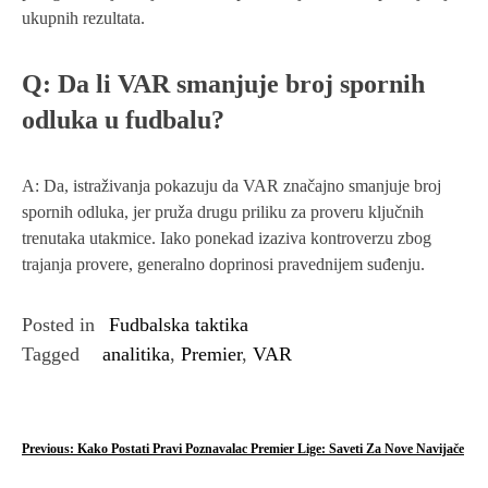
ukupnih rezultata.
Q: Da li VAR smanjuje broj spornih
odluka u fudbalu?
A: Da, istraživanja pokazuju da VAR značajno smanjuje broj
spornih odluka, jer pruža drugu priliku za proveru ključnih
trenutaka utakmice. Iako ponekad izaziva kontroverzu zbog
trajanja provere, generalno doprinosi pravednijem suđenju.
Posted in
Fudbalska taktika
Tagged
analitika
,
Premier
,
VAR
P
Previous:
Kako Postati Pravi Poznavalac Premier Lige: Saveti Za Nove Navijače