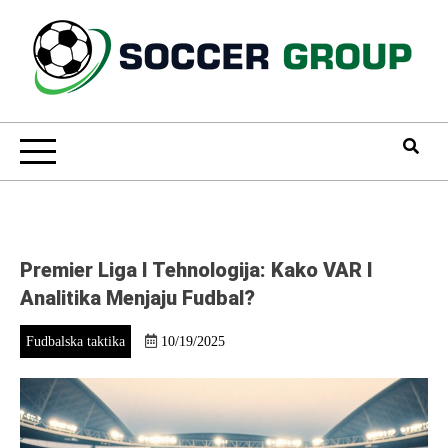
Skip
to
content
Soccer Group
Premier Liga I Tehnologija: Kako VAR I
Analitika Menjaju Fudbal?
Fudbalska taktika
10/19/2025