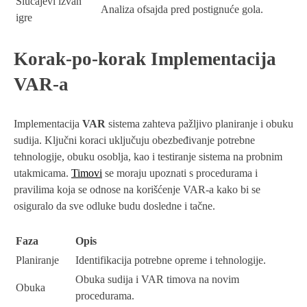
Slučajevi izvan
Analiza ofsajda pred postignuće gola.
igre
Korak-po-korak Implementacija
VAR-a
Implementacija
VAR
sistema zahteva pažljivo planiranje i obuku
sudija. Ključni koraci uključuju obezbeđivanje potrebne
tehnologije, obuku osoblja, kao i testiranje sistema na probnim
utakmicama.
Timovi
se moraju upoznati s procedurama i
pravilima koja se odnose na korišćenje VAR-a kako bi se
osiguralo da sve odluke budu dosledne i tačne.
Faza
Opis
Planiranje
Identifikacija potrebne opreme i tehnologije.
Obuka sudija i VAR timova na novim
Obuka
procedurama.