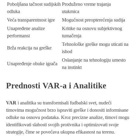
Poboljšana tačnost sudijskih
Produženo vreme trajanja
odluka
utakmica
Veća transparentnost igre
Mogućnost preopterećenja sudija
Unapređene analize
Kritike na osnovu subjektivnog
performansi
tumačenja
Tehnološke greške mogu uticati na
Brža reakcija na greške
ishod
Oslanjanje na tehnologiju umesto
Unapređenje obuke igrača
na instinkt
Prednosti VAR-a i Analitike
VAR
i analitika su transformisali fudbalski svet, nudeći
timovima mogućnost brzo ispraviti greške i donositi informisane
odluke na osnovu podataka. Kroz precizne analize, timovi mogu
identifikovati slabosti svojih protivnika i optimizovati svoje
strategije, čime se povećava ukupna efikasnost na terenu.