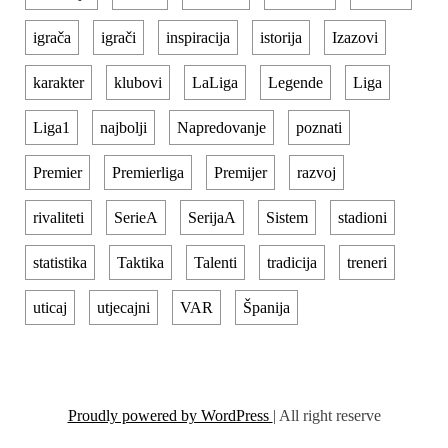
igrača
igrači
inspiracija
istorija
Izazovi
karakter
klubovi
LaLiga
Legende
Liga
Liga1
najbolji
Napredovanje
poznati
Premier
Premierliga
Premijer
razvoj
rivaliteti
SerieA
SerijaA
Sistem
stadioni
statistika
Taktika
Talenti
tradicija
treneri
uticaj
utjecajni
VAR
Španija
Proudly powered by WordPress
|
All right reserve