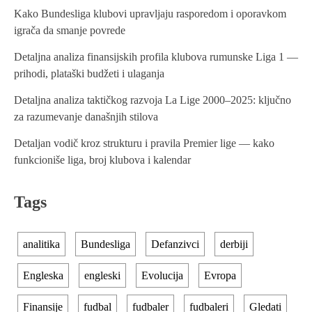
Kako Bundesliga klubovi upravljaju rasporedom i oporavkom
igrača da smanje povrede
Detaljna analiza finansijskih profila klubova rumunske Liga 1 —
prihodi, plataški budžeti i ulaganja
Detaljna analiza taktičkog razvoja La Lige 2000–2025: ključno
za razumevanje današnjih stilova
Detaljan vodič kroz strukturu i pravila Premier lige — kako
funkcioniše liga, broj klubova i kalendar
Tags
analitika
Bundesliga
Defanzivci
derbiji
Engleska
engleski
Evolucija
Evropa
Finansije
fudbal
fudbaler
fudbaleri
Gledati