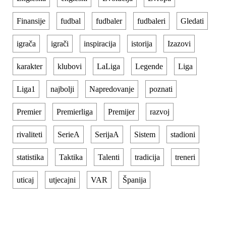
Finansije
fudbal
fudbaler
fudbaleri
Gledati
igrača
igrači
inspiracija
istorija
Izazovi
karakter
klubovi
LaLiga
Legende
Liga
Liga1
najbolji
Napredovanje
poznati
Premier
Premierliga
Premijer
razvoj
rivaliteti
SerieA
SerijaA
Sistem
stadioni
statistika
Taktika
Talenti
tradicija
treneri
uticaj
utjecajni
VAR
Španija