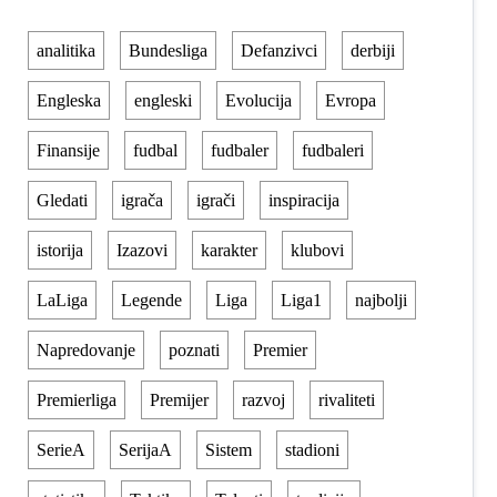
analitika
Bundesliga
Defanzivci
derbiji
Engleska
engleski
Evolucija
Evropa
Finansije
fudbal
fudbaler
fudbaleri
Gledati
igrača
igrači
inspiracija
istorija
Izazovi
karakter
klubovi
LaLiga
Legende
Liga
Liga1
najbolji
Napredovanje
poznati
Premier
Premierliga
Premijer
razvoj
rivaliteti
SerieA
SerijaA
Sistem
stadioni