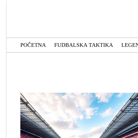
Skip
to
content
Soccer Group
POČETNA
FUDBALSKA TAKTIKA
LEGE