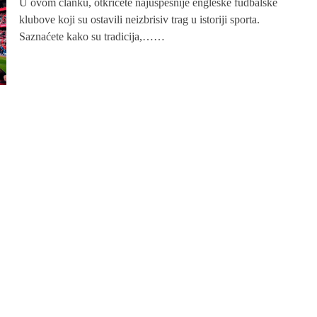
U ovom članku, otkrićete najuspešnije engleske fudbalske
klubove koji su ostavili neizbrisiv trag u istoriji sporta.
Saznaćete kako su tradicija,……