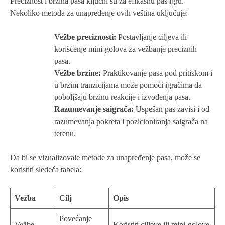
Preciznost i brzina pasa ključni su za efikasnu pas igru.
Nekoliko metoda za unapređenje ovih veština uključuje:
Vežbe preciznosti:
Postavljanje ciljeva ili
korišćenje mini-golova za vežbanje preciznih
pasa.
Vežbe brzine:
Praktikovanje pasa pod pritiskom i
u brzim tranzicijama može pomoći igračima da
poboljšaju brzinu reakcije i izvođenja pasa.
Razumevanje saigrača:
Uspešan pas zavisi i od
razumevanja pokreta i pozicioniranja saigrača na
terenu.
Da bi se vizualizovale metode za unapređenje pasa, može se
koristiti sledeća tabela:
Vežba
Cilj
Opis
Povećanje
Vežbe
Koristiti ciljeve ili mini-golove