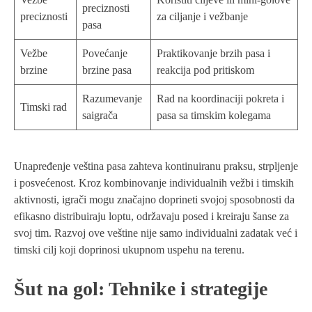
preciznosti
preciznosti
za ciljanje i vežbanje
pasa
Vežbe
Povećanje
Praktikovanje brzih pasa i
brzine
brzine pasa
reakcija pod pritiskom
Razumevanje
Rad na koordinaciji pokreta i
Timski rad
saigrača
pasa sa timskim kolegama
Unapređenje veština pasa zahteva kontinuiranu praksu, strpljenje
i posvećenost. Kroz kombinovanje individualnih vežbi i timskih
aktivnosti, igrači mogu značajno doprineti svojoj sposobnosti da
efikasno distribuiraju loptu, održavaju posed i kreiraju šanse za
svoj tim. Razvoj ove veštine nije samo individualni zadatak već i
timski cilj koji doprinosi ukupnom uspehu na terenu.
Šut na gol: Tehnike i strategije