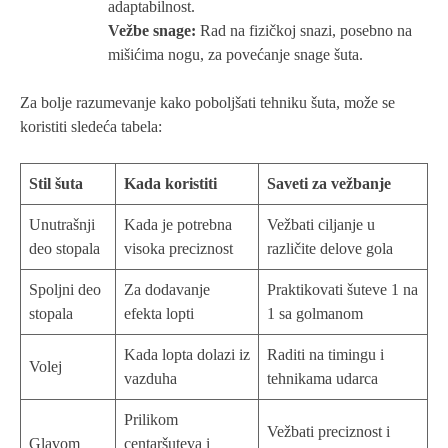
adaptabilnost.
Vežbe snage:
Rad na fizičkoj snazi, posebno na
mišićima nogu, za povećanje snage šuta.
Za bolje razumevanje kako poboljšati tehniku šuta, može se
koristiti sledeća tabela:
Stil šuta
Kada koristiti
Saveti za vežbanje
Unutrašnji
Kada je potrebna
Vežbati ciljanje u
deo stopala
visoka preciznost
različite delove gola
Spoljni deo
Za dodavanje
Praktikovati šuteve 1 na
stopala
efekta lopti
1 sa golmanom
Kada lopta dolazi iz
Raditi na timingu i
Volej
vazduha
tehnikama udarca
Prilikom
Vežbati preciznost i
Glavom
centaršuteva i