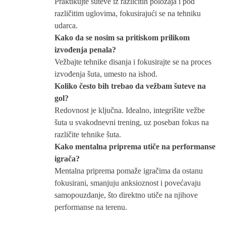
Praktikujte šuteve iz različitih položaja i pod
različitim uglovima, fokusirajući se na tehniku
udarca.
Kako da se nosim sa pritiskom prilikom
izvođenja penala?
Vežbajte tehnike disanja i fokusirajte se na proces
izvođenja šuta, umesto na ishod.
Koliko često bih trebao da vežbam šuteve na
gol?
Redovnost je ključna. Idealno, integrišite vežbe
šuta u svakodnevni trening, uz poseban fokus na
različite tehnike šuta.
Kako mentalna priprema utiče na performanse
igrača?
Mentalna priprema pomaže igračima da ostanu
fokusirani, smanjuju anksioznost i povećavaju
samopouzdanje, što direktno utiče na njihove
performanse na terenu.