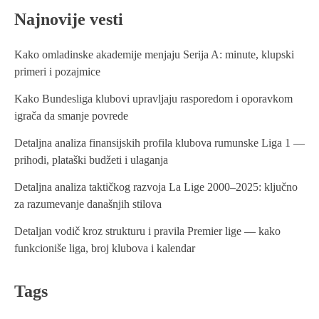
s
Najnovije vesti
t
n
Kako omladinske akademije menjaju Serija A: minute, klupski
primeri i pozajmice
a
Kako Bundesliga klubovi upravljaju rasporedom i oporavkom
v
igrača da smanje povrede
i
Detaljna analiza finansijskih profila klubova rumunske Liga 1 —
g
prihodi, plataški budžeti i ulaganja
a
Detaljna analiza taktičkog razvoja La Lige 2000–2025: ključno
t
za razumevanje današnjih stilova
i
Detaljan vodič kroz strukturu i pravila Premier lige — kako
funkcioniše liga, broj klubova i kalendar
o
n
Tags