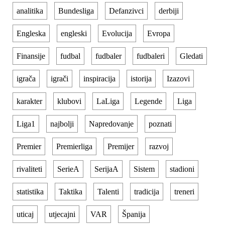
analitika
Bundesliga
Defanzivci
derbiji
Engleska
engleski
Evolucija
Evropa
Finansije
fudbal
fudbaler
fudbaleri
Gledati
igrača
igrači
inspiracija
istorija
Izazovi
karakter
klubovi
LaLiga
Legende
Liga
Liga1
najbolji
Napredovanje
poznati
Premier
Premierliga
Premijer
razvoj
rivaliteti
SerieA
SerijaA
Sistem
stadioni
statistika
Taktika
Talenti
tradicija
treneri
uticaj
utjecajni
VAR
Španija