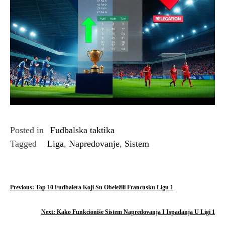
Posted in
Fudbalska taktika
Tagged
Liga
,
Napredovanje
,
Sistem
P
Previous:
Top 10 Fudbalera Koji Su Obeležili Francusku Ligu 1
o
Next:
Kako Funkcioniše Sistem Napredovanja I Ispadanja U Ligi 1