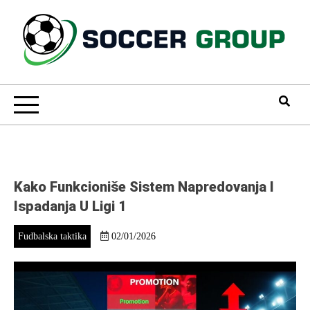
Skip
to
content
Soccer Group
Kako Funkcioniše Sistem Napredovanja I
Ispadanja U Ligi 1
Fudbalska taktika
02/01/2026