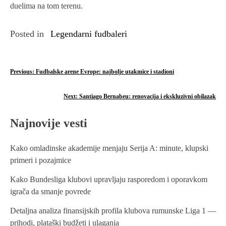
duelima na tom terenu.
Posted in
Legendarni fudbaleri
P
Previous:
Fudbalske arene Evrope: najbolje utakmice i stadioni
o
Next:
Santiago Bernabeu: renovacija i ekskluzivni obilazak
s
Najnovije vesti
t
n
Kako omladinske akademije menjaju Serija A: minute, klupski
primeri i pozajmice
a
Kako Bundesliga klubovi upravljaju rasporedom i oporavkom
v
igrača da smanje povrede
i
Detaljna analiza finansijskih profila klubova rumunske Liga 1 —
g
prihodi, plataški budžeti i ulaganja