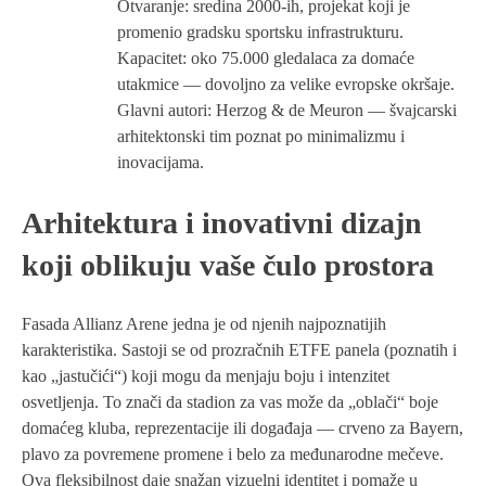
Otvaranje: sredina 2000-ih, projekat koji je
promenio gradsku sportsku infrastrukturu.
Kapacitet: oko 75.000 gledalaca za domaće
utakmice — dovoljno za velike evropske okršaje.
Glavni autori: Herzog & de Meuron — švajcarski
arhitektonski tim poznat po minimalizmu i
inovacijama.
Arhitektura i inovativni dizajn
koji oblikuju vaše čulo prostora
Fasada Allianz Arene jedna je od njenih najpoznatijih
karakteristika. Sastoji se od prozračnih ETFE panela (poznatih i
kao „jastučići“) koji mogu da menjaju boju i intenzitet
osvetljenja. To znači da stadion za vas može da „oblači“ boje
domaćeg kluba, reprezentacije ili događaja — crveno za Bayern,
plavo za povremene promene i belo za međunarodne mečeve.
Ova fleksibilnost daje snažan vizuelni identitet i pomaže u