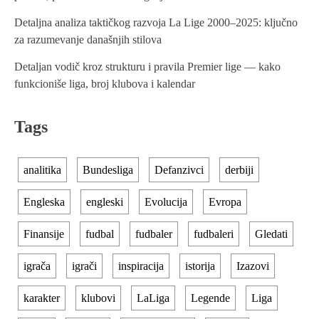
a
Detaljna analiza taktičkog razvoja La Lige 2000–2025: ključno
t
za razumevanje današnjih stilova
i
Detaljan vodič kroz strukturu i pravila Premier lige — kako
funkcioniše liga, broj klubova i kalendar
o
n
Tags
analitika
Bundesliga
Defanzivci
derbiji
Engleska
engleski
Evolucija
Evropa
Finansije
fudbal
fudbaler
fudbaleri
Gledati
igrača
igrači
inspiracija
istorija
Izazovi
karakter
klubovi
LaLiga
Legende
Liga