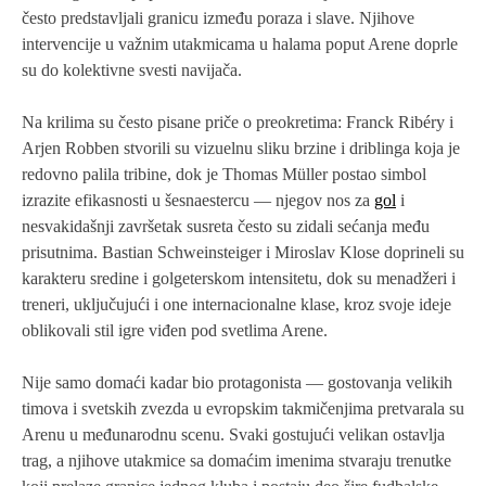
često predstavljali granicu između poraza i slave. Njihove
intervencije u važnim utakmicama u halama poput Arene doprle
su do kolektivne svesti navijača.
Na krilima su često pisane priče o preokretima: Franck Ribéry i
Arjen Robben stvorili su vizuelnu sliku brzine i driblinga koja je
redovno palila tribine, dok je Thomas Müller postao simbol
izrazite efikasnosti u šesnaestercu — njegov nos za
gol
i
nesvakidašnji završetak susreta često su zidali sećanja među
prisutnima. Bastian Schweinsteiger i Miroslav Klose doprineli su
karakteru sredine i golgeterskom intensitetu, dok su menadžeri i
treneri, uključujući i one internacionalne klase, kroz svoje ideje
oblikovali stil igre viđen pod svetlima Arene.
Nije samo domaći kadar bio protagonista — gostovanja velikih
timova i svetskih zvezda u evropskim takmičenjima pretvarala su
Arenu u međunarodnu scenu. Svaki gostujući velikan ostavlja
trag, a njihove utakmice sa domaćim imenima stvaraju trenutke