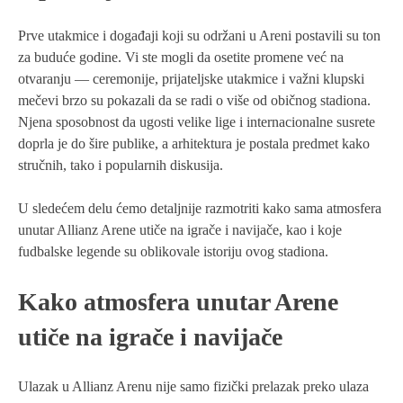
Prve utakmice i događaji koji su održani u Areni postavili su ton
za buduće godine. Vi ste mogli da osetite promene već na
otvaranju — ceremonije, prijateljske utakmice i važni klupski
mečevi brzo su pokazali da se radi o više od običnog stadiona.
Njena sposobnost da ugosti velike lige i internacionalne susrete
doprla je do šire publike, a arhitektura je postala predmet kako
stručnih, tako i popularnih diskusija.
U sledećem delu ćemo detaljnije razmotriti kako sama atmosfera
unutar Allianz Arene utiče na igrače i navijače, kao i koje
fudbalske legende su oblikovale istoriju ovog stadiona.
Kako atmosfera unutar Arene
utiče na igrače i navijače
Ulazak u Allianz Arenu nije samo fizički prelazak preko ulaza