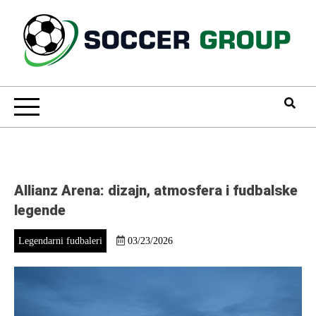
Skip
to
content
Soccer Group
Allianz Arena: dizajn, atmosfera i fudbalske
legende
Legendarni fudbaleri
03/23/2026