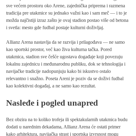
sve većem prostoru oko Arene, zajednička priprema i razmena
tradicija pre utakmice su jednako važni kao i sam meč — i to je
možda najčistiji izraz zašto je ovaj stadion postao više od betona
i svetla: mesto gde fudbal postaje kulturni doživljaj.
Allianz Arena nastavlja da se razvija i prilagođava — ne samo
kao sportski prostor, već kao živa kulturna tačka. Pored
utakmica, stadion sve češće ugostava događaje koji povezuju
lokalnu zajednicu i međunarodnu publiku, dok se tehnologija i
navijačke tradicije nadopunjuju kako bi iskustvo ostalo
relevantno i snažno. Poseta Areni je poziv da se doživi fudbal
kao kolektivni događaj, a ne samo kao rezultat.
Nasleđe i pogled unapred
Bez obzira na to koliko trofeja ili spektakularnih utakmica budu
dodati u narednim dekadama, Allianz Arena će ostati primer
kako arhitektura, navijačka strast i sportska izvrsnost mogu