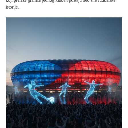
koji prelaze granice jednog kluba i postaju deo šire fudbalske
istorije.