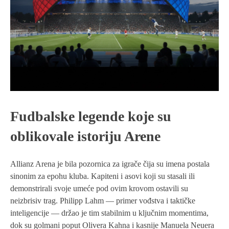
Fudbalske legende koje su
oblikovale istoriju Arene
Allianz Arena je bila pozornica za igrače čija su imena postala
sinonim za epohu kluba. Kapiteni i asovi koji su stasali ili
demonstrirali svoje umeće pod ovim krovom ostavili su
neizbrisiv trag. Philipp Lahm — primer vođstva i taktičke
inteligencije — držao je tim stabilnim u ključnim momentima,
dok su golmani poput Olivera Kahna i kasnije Manuela Neuera