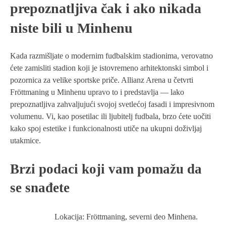
prepoznatljiva čak i ako nikada
niste bili u Minhenu
Kada razmišljate o modernim fudbalskim stadionima, verovatno
ćete zamisliti stadion koji je istovremeno arhitektonski simbol i
pozornica za velike sportske priče. Allianz Arena u četvrti
Fröttmaning u Minhenu upravo to i predstavlja — lako
prepoznatljiva zahvaljujući svojoj svetlećoj fasadi i impresivnom
volumenu. Vi, kao posetilac ili ljubitelj fudbala, brzo ćete uočiti
kako spoj estetike i funkcionalnosti utiče na ukupni doživljaj
utakmice.
Brzi podaci koji vam pomažu da
se snađete
Lokacija: Fröttmaning, severni deo Minhena.