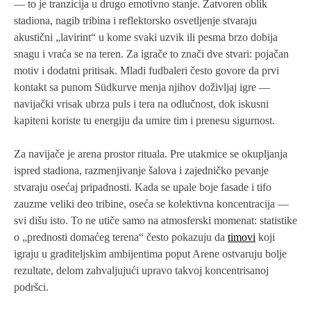
— to je tranzicija u drugo emotivno stanje. Zatvoren oblik
stadiona, nagib tribina i reflektorsko osvetljenje stvaraju
akustični „lavirint“ u kome svaki uzvik ili pesma brzo dobija
snagu i vraća se na teren. Za igrače to znači dve stvari: pojačan
motiv i dodatni pritisak. Mladi fudbaleri često govore da prvi
kontakt sa punom Südkurve menja njihov doživljaj igre —
navijački vrisak ubrza puls i tera na odlučnost, dok iskusni
kapiteni koriste tu energiju da umire tim i prenesu sigurnost.
Za navijače je arena prostor rituala. Pre utakmice se okupljanja
ispred stadiona, razmenjivanje šalova i zajedničko pevanje
stvaraju osećaj pripadnosti. Kada se upale boje fasade i tifo
zauzme veliki deo tribine, oseća se kolektivna koncentracija —
svi dišu isto. To ne utiče samo na atmosferski momenat: statistike
o „prednosti domaćeg terena“ često pokazuju da
timovi
koji
igraju u graditeljskim ambijentima poput Arene ostvaruju bolje
rezultate, delom zahvaljujući upravo takvoj koncentrisanoj
podršci.