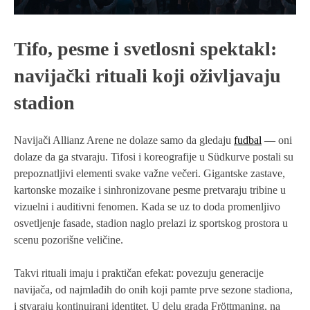
Tifo, pesme i svetlosni spektakl:
navijački rituali koji oživljavaju
stadion
Navijači Allianz Arene ne dolaze samo da gledaju
fudbal
— oni
dolaze da ga stvaraju. Tifosi i koreografije u Südkurve postali su
prepoznatljivi elementi svake važne večeri. Gigantske zastave,
kartonske mozaike i sinhronizovane pesme pretvaraju tribine u
vizuelni i auditivni fenomen. Kada se uz to doda promenljivo
osvetljenje fasade, stadion naglo prelazi iz sportskog prostora u
scenu pozorišne veličine.
Takvi rituali imaju i praktičan efekat: povezuju generacije
navijača, od najmlađih do onih koji pamte prve sezone stadiona,
i stvaraju kontinuirani identitet. U delu grada Fröttmaning, na