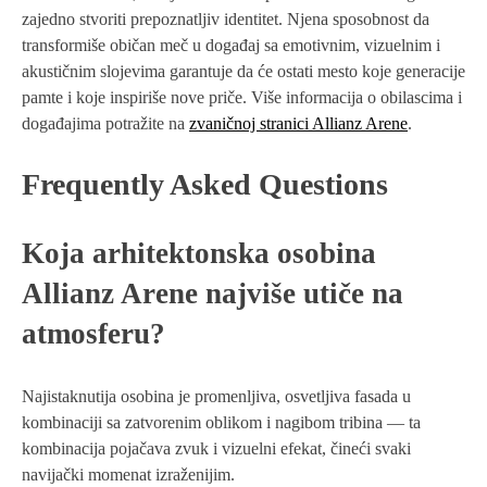
zajedno stvoriti prepoznatljiv identitet. Njena sposobnost da
transformiše običan meč u događaj sa emotivnim, vizuelnim i
akustičnim slojevima garantuje da će ostati mesto koje generacije
pamte i koje inspiriše nove priče. Više informacija o obilascima i
događajima potražite na
zvaničnoj stranici Allianz Arene
.
Frequently Asked Questions
Koja arhitektonska osobina
Allianz Arene najviše utiče na
atmosferu?
Najistaknutija osobina je promenljiva, osvetljiva fasada u
kombinaciji sa zatvorenim oblikom i nagibom tribina — ta
kombinacija pojačava zvuk i vizuelni efekat, čineći svaki
navijački momenat izraženijim.