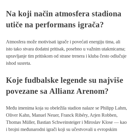
Na koji način atmosfera stadiona
utiče na performans igrača?
Atmosfera može motivisati igrače i povećati energiju tima, ali
isto tako stvara dodatni pritisak, posebno u važnim utakmicama;
upravljanje tim pritiskom od strane trenera i kluba često odlučuje
ishod susreta.
Koje fudbalske legende su najviše
povezane sa Allianz Arenom?
Među imenima koja su obeležila stadion nalaze se Philipp Lahm,
Oliver Kahn, Manuel Neuer, Franck Ribéry, Arjen Robben,
Thomas Müller, Bastian Schweinsteiger i Miroslav Klose — kao
i brojni međunarodni igrači koji su učestvovali u evropskim