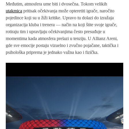
Međutim, atmosfera ume biti i dvosečna. Tokom velikih
utakmica
pritisak očekivanja može opteretiti igrače, naročito
pojedince koji su u žiži kritike. Upravo tu dolazi do izražaja
organizacija kluba i trenera — način na koji štite svoje igrače,
rotiraju tim i upravljaju očekivanjima često presuđuje u
momentima kada atmosfera prelazi u tenziju. U Allianz Areni,
gde sve emocije postaju vizuelno i zvučno pojačane, taktička i
psihološka priprema je jednako važna kao i fizička.