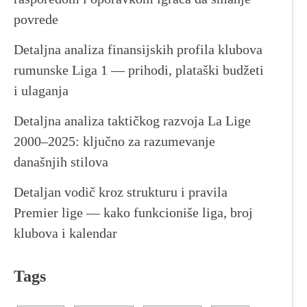
povrede
Detaljna analiza finansijskih profila klubova
rumunske Liga 1 — prihodi, plataški budžeti
i ulaganja
Detaljna analiza taktičkog razvoja La Lige
2000–2025: ključno za razumevanje
današnjih stilova
Detaljan vodič kroz strukturu i pravila
Premier lige — kako funkcioniše liga, broj
klubova i kalendar
Tags