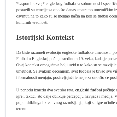
*Uspon i razvoj* engleskog fudbala sa sobom nosi i specifič
postavili su temelje za ono što danas smatramo umetničkim iz
osvrnuti na to kako su se menjao način na koji se fudbal ocen
kulturnih vrednosti.
Istorijski Kontekst
Da biste razumeli evoluciju engleske fudbalske umetnosti, p
Fudbal u Engleskoj počinje sredinom 19. veka, kada je postavl
Ovaj kontekst omogućava bolji uvid u to kako su se razvijale 
umetnost. Sa svakom decenijom, svet fudbala je bivao sve više 
i formalnosti menjaju, postavljajući temelje za ono što će posta
U periodu između dva svetska rata,
engleski fudbal
počinje d
igre i taktici, što dalje oblikuje percepciju navijača i medija.
poput driblinga i kreativnog razmišljanja, koji su igre učinil
terenu.