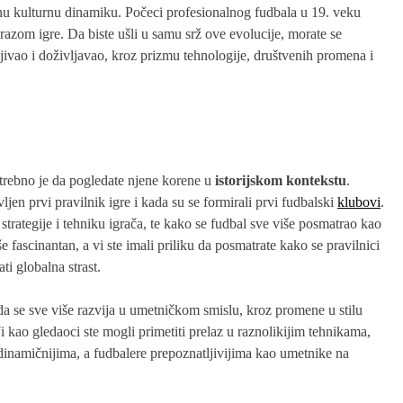
nu kulturnu dinamiku. Počeci profesionalnog fudbala u 19. veku
razom igre. Da biste ušli u samu srž ove evolucije, morate se
jivao i doživljavao, kroz prizmu tehnologije, društvenih promena i
otrebno je da pogledate njene korene u
istorijskom kontekstu
.
jen prvi pravilnik igre i kada su se formirali prvi fudbalski
klubovi
.
strategije i tehniku igrača, te kako se fudbal sve više posmatrao kao
fascinantan, a vi ste imali priliku da posmatrate kako se pravilnici
ti globalna strast.
a se sve više razvija u umetničkom smislu, kroz promene u stilu
 Vi kao gledaoci ste mogli primetiti prelaz u raznolikijim tehnikama,
e dinamičnijima, a fudbalere prepoznatljivijima kao umetnike na