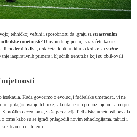
ojoj tehničkoj veštini i sposobnosti da igraju sa
strastvenim
fudbalske umetnosti
? U ovom blog postu, istražićete kako su
vali moderni
fudbal
, dok ćete dobiti uvid u to koliko su
važne
vanje inspirativnih primera i ključnih trenutaka koji su oblikovali
mjetnosti
o istaknula. Kada govorimo o evoluciji fudbalske umetnosti, vi ne
jenju i prilagođavanju tehnike, tako da se oni prepoznaju ne samo po
. S prošlim decenijama, vaša percepcija fudbalske umetnosti postala
 o tome kako su se igrači prilagodili novim tehnologijama, taktici i
 kreativnosti na terenu.