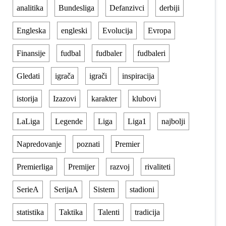
analitika
Bundesliga
Defanzivci
derbiji
Engleska
engleski
Evolucija
Evropa
Finansije
fudbal
fudbaler
fudbaleri
Gledati
igrača
igrači
inspiracija
istorija
Izazovi
karakter
klubovi
LaLiga
Legende
Liga
Liga1
najbolji
Napredovanje
poznati
Premier
Premierliga
Premijer
razvoj
rivaliteti
SerieA
SerijaA
Sistem
stadioni
statistika
Taktika
Talenti
tradicija