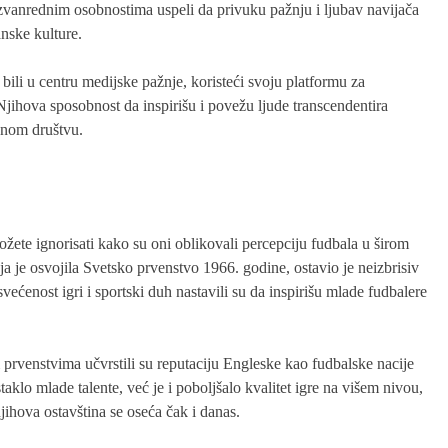
izvanrednim osobnostima uspeli da privuku pažnju i ljubav navijača
anske kulture.
 bili u centru medijske pažnje, koristeći svoju platformu za
 Njihova sposobnost da inspirišu i povežu ljude transcendentira
enom društvu.
žete ignorisati kako su oni oblikovali percepciju fudbala u širom
ja je osvojila Svetsko prvenstvo 1966. godine, ostavio je neizbrisiv
većenost igri i sportski duh nastavili su da inspirišu mlade fudbalere
 prvenstvima učvrstili su reputaciju Engleske kao fudbalske nacije
lo mlade talente, već je i poboljšalo kvalitet igre na višem nivou,
ihova ostavština se oseća čak i danas.