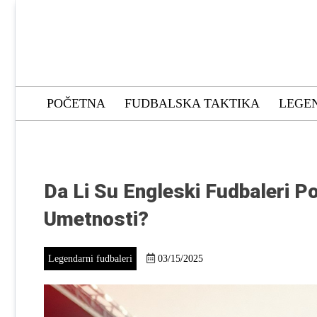
Skip
to
content
Soccer Group
POČETNA
FUDBALSKA TAKTIKA
LEGE
Da Li Su Engleski Fudbaleri P
Umetnosti?
Legendarni fudbaleri
03/15/2025