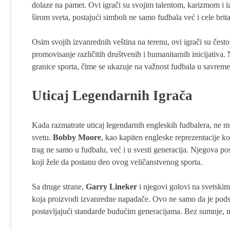
dolaze na pamet. Ovi igrači su svojim talentom, karizmom i 
širom sveta, postajući simboli ne samo fudbala već i cele brit
Osim svojih izvanrednih veština na terenu, ovi igrači su često
promovisanje različitih društvenih i humanitarnih inicijativa.
granice sporta, čime se ukazuje na važnost fudbala u savrem
Uticaj Legendarnih Igrača
Kada razmatrate uticaj legendarnih engleskih fudbalera, ne mo
svetu.
Bobby Moore
, kao kapiten engleske reprezentacije ko
trag ne samo u fudbalu, već i u svesti generacija. Njegova pos
koji žele da postanu deo ovog veličanstvenog sporta.
Sa druge strane,
Garry Lineker
i njegovi golovi na svetskim
koja proizvodi izvanredne napadače. Ovo ne samo da je podstak
postavljajući standarde budućim generacijama. Bez sumnje, nj