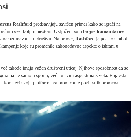
osi
arcus Rashford
predstavljaju savršen primer kako se igrači ne
 učinili svet boljim mestom. Uključeni su u brojne
humanitarne
tiv nerazumevanja u društvu. Na primer,
Rashford
je postao simbol
i kampanje koje su promenile zakonodavne aspekte o ishrani u
eć takođe imaju važan društveni uticaj. Njihova sposobnost da se
igurama ne samo u sportu, već i u svim aspektima života. Engleski
u, koristeći svoju platformu za promicanje pozitivnih promena i