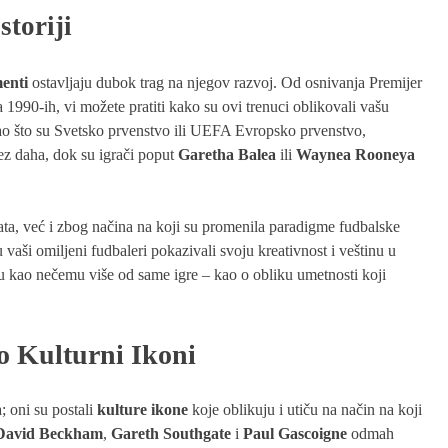
toriji
enti
ostavljaju dubok trag na njegov razvoj. Od osnivanja Premijer
 1990-ih, vi možete pratiti kako su ovi trenuci oblikovali vašu
kao što su Svetsko prvenstvo ili UEFA Evropsko prvenstvo,
bez daha, dok su igrači poput
Garetha Balea
ili
Waynea Rooneya
ata, već i zbog načina na koji su promenila paradigme fudbalske
 vaši omiljeni fudbaleri pokazivali svoju kreativnost i veštinu u
lu kao nečemu više od same igre – kao o obliku umetnosti koji
o Kulturni Ikoni
; oni su postali
kulture ikone
koje oblikuju i utiču na način na koji
David Beckham
,
Gareth Southgate
i
Paul Gascoigne
odmah