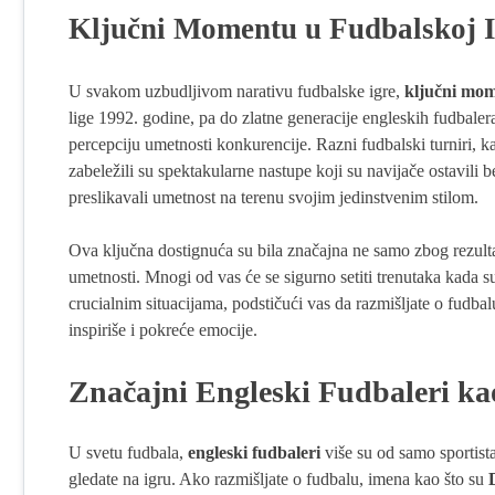
Ključni Momentu u Fudbalskoj Is
U svakom uzbudljivom narativu fudbalske igre,
ključni mom
lige 1992. godine, pa do zlatne generacije engleskih fudbalera
percepciju umetnosti konkurencije. Razni fudbalski turniri, 
zabeležili su spektakularne nastupe koji su navijače ostavili 
preslikavali umetnost na terenu svojim jedinstvenim stilom.
Ova ključna dostignuća su bila značajna ne samo zbog rezult
umetnosti. Mnogi od vas će se sigurno setiti trenutaka kada su
crucialnim situacijama, podstičući vas da razmišljate o fudba
inspiriše i pokreće emocije.
Značajni Engleski Fudbaleri ka
U svetu fudbala,
engleski fudbaleri
više su od samo sportista
gledate na igru. Ako razmišljate o fudbalu, imena kao što su