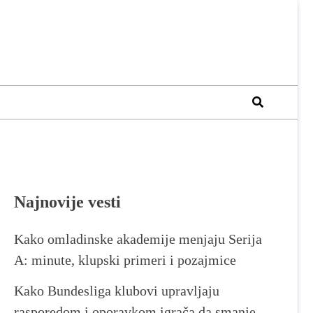
Najnovije vesti
Kako omladinske akademije menjaju Serija
A: minute, klupski primeri i pozajmice
Kako Bundesliga klubovi upravljaju
rasporedom i oporavkom igrača da smanje