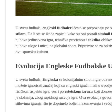
U svetu fudbala,
engleski fudbaleri
često se prepoznaju po sv
stilom
. Da li ste se ikada zapitali kako su oni postali
simboli 
njihova jedinstvena igra, tehnička preciznost i
taktika
obliko
njihove uloge i uticaj na globalni sport. Pripremite se za otkri
ovu sportsku kulturu.
Evolucija Engleske Fudbalske U
U svetu fudbala,
Engleska
se kolonijalnim stilom igre odavn
možete ignorisati značaj koji su engleski igrači imali u uvod
fizičkom aspektu igre, već i po
estetskom izrazu
koji donose
je složenija, zbog rapidnog razvoja igre. Ova evolucija govori
stilovima igranja, što je doprinelo boljem razumevanju i većoj