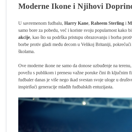
Moderne Ikone i Njihovi Doprin
U savremenom fudbalu,
Harry Kane
,
Raheem Sterling
i
M
samo bore za pobedu, već i koriste svoju popularnost kako bi
akcije
, kao što su podrška pristupu obrazovanju i borba pro
borbe protiv gladi među decom u Velikoj Britaniji, pokrećuć
školama.
Ove moderne ikone ne samo da donose uzbuđenje na terenu, v
povežu s publikom i prenesu važne poruke čini ih ključnim f
fudbaler danas je više nego ikad svestan svoje uloge u društv
inspirišući generacije mlađih fudbalskih entuzijasta.