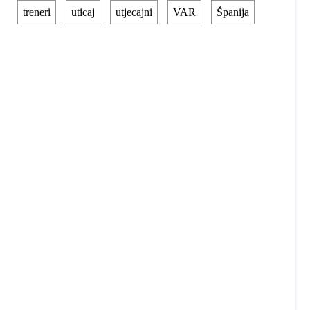
treneri
uticaj
utjecajni
VAR
Španija