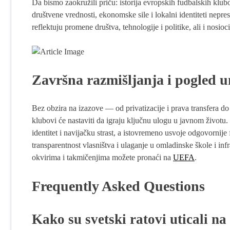
Da bismo zaokružili priču: istorija evropskih fudbalskih klu
društvene vrednosti, ekonomske sile i lokalni identiteti nepre
reflektuju promene društva, tehnologije i politike, ali i nosioci
Završna razmišljanja i pogled 
Bez obzira na izazove — od privatizacije i prava transfera do
klubovi će nastaviti da igraju ključnu ulogu u javnom životu
identitet i navijačku strast, a istovremeno usvoje odgovornije
transparentnost vlasništva i ulaganje u omladinske škole i inf
okvirima i takmičenjima možete pronaći na
UEFA
.
Frequently Asked Questions
Kako su svetski ratovi uticali n