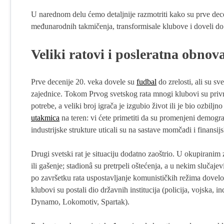
U narednom delu ćemo detaljnije razmotriti kako su prve decen
međunarodnih takmičenja, transformisale klubove i doveli do
Veliki ratovi i posleratna obno
Prve decenije 20. veka dovele su
fudbal
do zrelosti, ali su sv
zajednice. Tokom Prvog svetskog rata mnogi klubovi su privr
potrebe, a veliki broj igrača je izgubio život ili je bio ozbil
utakmica
na teren: vi ćete primetiti da su promenjeni demogr
industrijske strukture uticali su na sastave momčadi i finans
Drugi svetski rat je situaciju dodatno zaoštrio. U okupiranim
ili gašenje; stadionâ su pretrpeli oštećenja, a u nekim slučaje
po završetku rata uspostavljanje komunističkih režima dovelo
klubovi su postali dio državnih institucija (policija, vojska, in
Dynamo, Lokomotiv, Spartak).