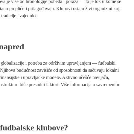
bova je više od hronologije pobeda i poraza — to je tok u kome se
stano prepliću i prilagođavaju. Klubovi ostaju živi organizmi koji
 tradicije i zajednice.
unapred
 globalizacije i potreba za održivim upravljanjem — fudbalski
. Njihova budućnost zavisiće od sposobnosti da sačuvaju lokalni
 finansijske i upravljačke modele. Aktivno učešće navijača,
rastrukturu biće presudni faktori. Više informacija o savremenim
a fudbalske klubove?