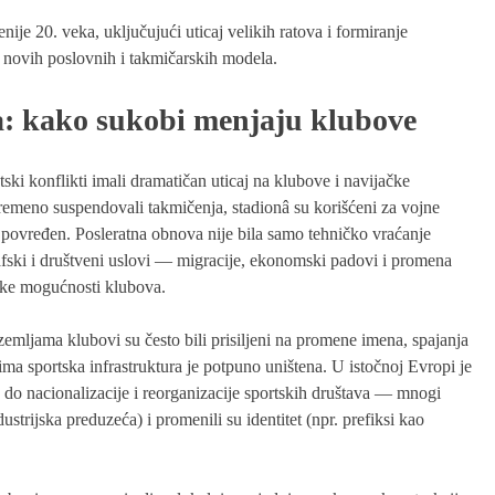
ije 20. veka, uključujući uticaj velikih ratova i formiranje
 novih poslovnih i takmičarskih modela.
va: kako sukobi menjaju klubove
etski konflikti imali dramatičan uticaj na klubove i navijačke
emeno suspendovali takmičenja, stadionâ su korišćeni za vojne
jno povređen. Posleratna obnova nije bila samo tehničko vraćanje
afski i društveni uslovi — migracije, ekonomski padovi i promena
ijske mogućnosti klubova.
 zemljama klubovi su često bili prisiljeni na promene imena, spajanja
vima sportska infrastruktura je potpuno uništena. U istočnoj Evropi je
 do nacionalizacije i reorganizacije sportskih društava — mnogi
dustrijska preduzeća) i promenili su identitet (npr. prefiksi kao