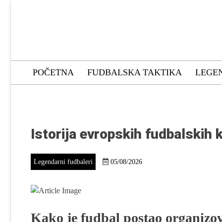
Skip
to
content
Soccer Group
POČETNA
FUDBALSKA TAKTIKA
LEGE
Istorija evropskih fudbalskih
Legendarni fudbaleri
05/08/2026
Kako je fudbal postao organizova