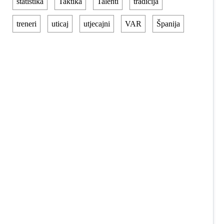
statistika
Taktika
Talenti
tradicija
treneri
uticaj
utjecajni
VAR
Španija