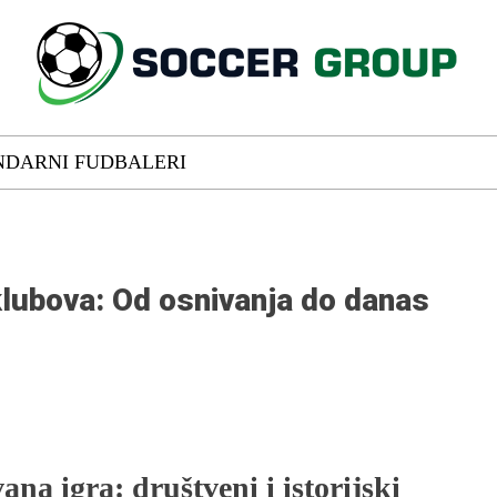
NDARNI FUDBALERI
 klubova: Od osnivanja do danas
na igra: društveni i istorijski