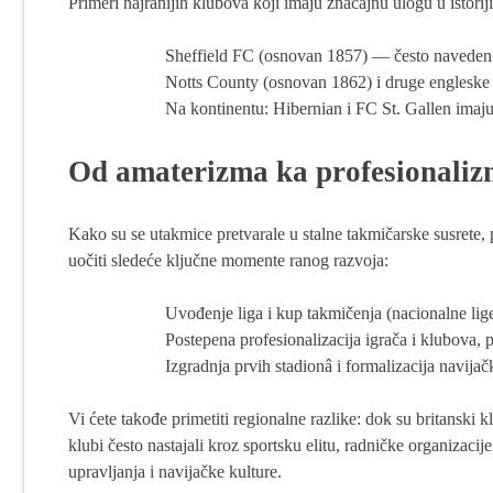
Primeri najranijih klubova koji imaju značajnu ulogu u istoriji
Sheffield FC (osnovan 1857) — često naveden ka
Notts County (osnovan 1862) i druge engleske i
Na kontinentu: Hibernian i FC St. Gallen imaju 
Od amaterizma ka profesionaliz
Kako su se utakmice pretvarale u stalne takmičarske susrete, 
uočiti sledeće ključne momente ranog razvoja:
Uvođenje liga i kup takmičenja (nacionalne lig
Postepena profesionalizacija igrača i klubova,
Izgradnja prvih stadionâ i formalizacija navijač
Vi ćete takođe primetiti regionalne razlike: dok su britanski k
klubi često nastajali kroz sportsku elitu, radničke organizacije
upravljanja i navijačke kulture.