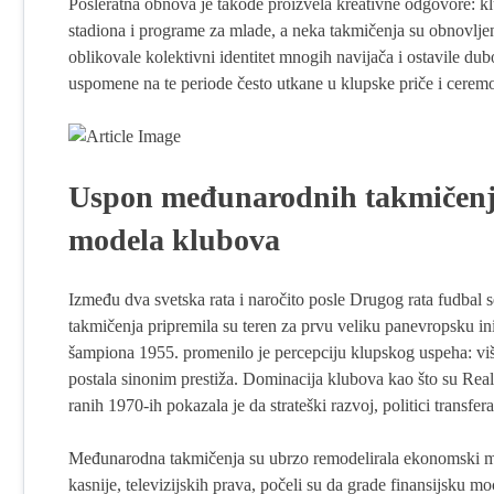
Posleratna obnova je takođe proizvela kreativne odgovore: kl
stadiona i programe za mlade, a neka takmičenja su obnovljena
oblikovale kolektivni identitet mnogih navijača i ostavile dub
uspomene na te periode često utkane u klupske priče i ceremo
Uspon međunarodnih takmičenja
modela klubova
Između dva svetska rata i naročito posle Drugog rata fudbal s
takmičenja pripremila su teren za prvu veliku panevropsku i
šampiona 1955. promenilo je percepciju klupskog uspeha: viš
postala sinonim prestiža. Dominacija klubova kao što su Re
ranih 1970-ih pokazala je da strateški razvoj, politici transfer
Međunarodna takmičenja su ubrzo remodelirala ekonomski mod
kasnije, televizijskih prava, počeli su da grade finansijsku m