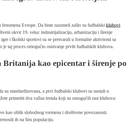
ih fenomena Evrope. Da biste razumeli zašto su fudbalski
klubovi
štveni okvir 19. veka: industrijalizaciju, urbanizaciju i širenje
igre i školski sportovi su se pretvarali u formalne aktivnosti sa
ko je taj proces omogućio osnivanje prvih fudbalskih klubova.
Britanija kao epicentar i širenje po
 su standardizovana, a prvi fudbalski klubovi su nastali u
ete primetiti dva važna trenda koji su omogućili rast klubova:
ove kao oblik slobodnog vremena i društvene povezanosti.
prenosili ih na širu populaciju.