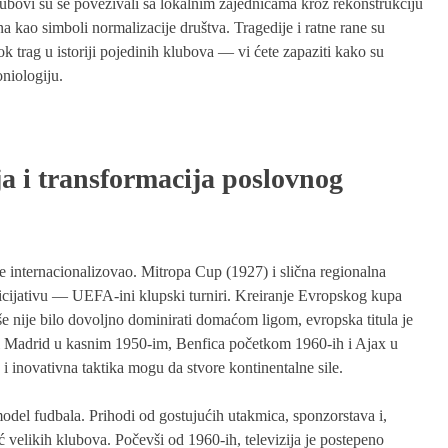
ubovi su se povezivali sa lokalnim zajednicama kroz rekonstrukciju
 kao simboli normalizacije društva. Tragedije i ratne rane su
ok trag u istoriji pojedinih klubova — vi ćete zapaziti kako su
niologiju.
 i transformacija poslovnog
e internacionalizovao. Mitropa Cup (1927) i slična regionalna
nicijativu — UEFA-ini klupski turniri. Kreiranje Evropskog kupa
e nije bilo dovoljno dominirati domaćom ligom, evropska titula je
al Madrid u kasnim 1950-im, Benfica početkom 1960-ih i Ajax u
a i inovativna taktika mogu da stvore kontinentalne sile.
el fudbala. Prihodi od gostujućih utakmica, sponzorstava i,
oć velikih klubova. Počevši od 1960-ih, televizija je postepeno