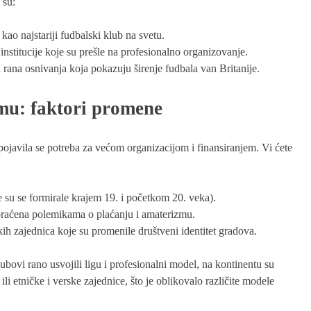
 su:
o najstariji fudbalski klub na svetu.
nstitucije koje su prešle na profesionalno organizovanje.
rana osnivanja koja pokazuju širenje fudbala van Britanije.
mu: faktori promene
pojavila se potreba za većom organizacijom i finansiranjem. Vi ćete
e su se formirale krajem 19. i početkom 20. veka).
 praćena polemikama o plaćanju i amaterizmu.
kih zajednica koje su promenile društveni identitet gradova.
lubovi rano usvojili ligu i profesionalni model, na kontinentu su
 ili etničke i verske zajednice, što je oblikovalo različite modele