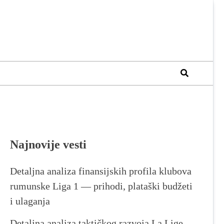
Najnovije vesti
Detaljna analiza finansijskih profila klubova
rumunske Liga 1 — prihodi, plataški budžeti
i ulaganja
Detaljna analiza taktičkog razvoja La Lige