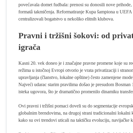
povećavala domet fudbala: prenosi su donosili nove prihode
formatâ takmičenja. Reformatiranje Kupa šampiona u UEFA C
centralizovali bogatstvo u nekoliko elitnih klubova.
Pravni i tržišni šokovi: od priv
igrača
Kasni 20. vek doneo je i značajne pravne promene koje su rede
režima u istočnoj Evropi otvorio je vrata privatizaciji i strano
upravljanja (članstvo, lokalne opštine) često zamenjene mo
Najveći udarac starim pravilima došao je presudom Bosman 1
isteka ugovora, što je dramatično promenilo dinamiku transfera
Ovi pravni i tržišni pomaci doveli su do segmentacije evropsk
globalnim brendovima, na drugoj strani tradicionalni lokalni k
kako su ovi trendovi uticali na taktičku evoluciju, navijačke