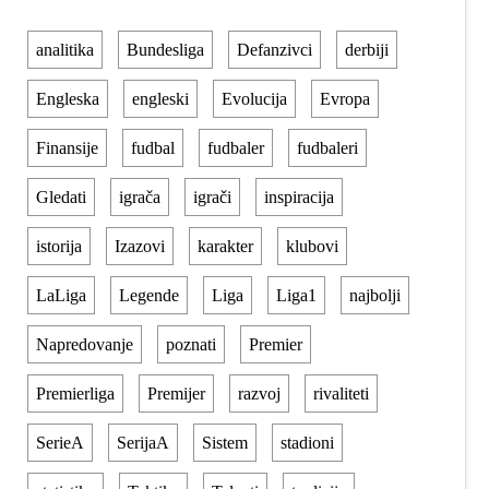
analitika
Bundesliga
Defanzivci
derbiji
Engleska
engleski
Evolucija
Evropa
Finansije
fudbal
fudbaler
fudbaleri
Gledati
igrača
igrači
inspiracija
istorija
Izazovi
karakter
klubovi
LaLiga
Legende
Liga
Liga1
najbolji
Napredovanje
poznati
Premier
Premierliga
Premijer
razvoj
rivaliteti
SerieA
SerijaA
Sistem
stadioni