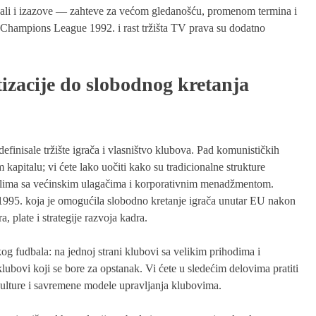
, ali i izazove — zahteve za većom gledanošću, promenom termina i
hampions League 1992. i rast tržišta TV prava su dodatno
atizacije do slobodnog kretanja
finisale tržište igrača i vlasništvo klubova. Pad komunističkih
m kapitalu; vi ćete lako uočiti kako su tradicionalne strukture
delima sa većinskim ulagačima i korporativnim menadžmentom.
995. koja je omogućila slobodno kretanje igrača unutar EU nakon
, plate i strategije razvoja kadra.
og fudbala: na jednoj strani klubovi sa velikim prihodima i
lubovi koji se bore za opstanak. Vi ćete u sledećim delovima pratiti
 kulture i savremene modele upravljanja klubovima.