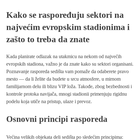
Kako se raspoređuju sektori na
najvećim evropskim stadionima i
zašto to treba da znate
Kada planirate odlazak na utakmicu na nekom od najvećih
evropskih stadiona, važno je da znate kako su sektori organisani.
Poznavanje rasporeda sedišta vam pomaže da odaberete pravo
mesto — da li želite da budete u srcu atmosfere, u mirnom
familijarnom delu ili blizu VIP loža. Takođe, zbog bezbednosti i
kontrole protoka navijača, mnogi stadionii primenjuju rigidnu
podelu koja utiče na pristup, ulaze i prevoz.
Osnovni principi rasporeda
Većina velikih objekata deli sedišta po sledećim principima: