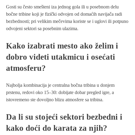
Gosti su često smešteni iza jednog gola ili u posebnom delu
bočne tribine koji je fizički odvojen od domaćih navijača radi
bezbednosti; pri velikim mečevima koristе se i uglovi ili potpuno
odvojeni sektori sa posebnim ulazima.
Kako izabrati mesto ako želim i
dobro videti utakmicu i osećati
atmosferu?
Najbolja kombinacija je centralna bočna tribina u donjem
prstenu, redovi oko 15–30: dobijate dobar pregled igre, a
istovremeno ste dovoljno blizu atmosfere sa tribina.
Da li su stojeći sektori bezbedni i
kako doći do karata za njih?