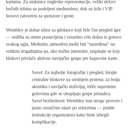
kartama. Za utakmice engleske reprezentacije, veliki delovi
bočnih tribina su podeljeni međusobno, dok su lože i VIP
boxovi zatvoreni za sponzore i goste.
Wembley je dobar izbor za gledaoce koji žele čist pregled igre
— sedišta su strmo postavljena i vizuelno vrlo dobra iz gotovo
svakog ugla. Međutim, atmosfera može biti “razređena” na
velikim događajima pa, ako tražite intenzitet, raspitajte se koji
blokovi privlače aktivne navijačke grupe pre kupovine karte.
Savet: Za najbolje fotografije i pregled, birajte
centralne blokove na srednjem prstenu; za bolju
akustiku i navijački doživljaj, bliže suprotnim
golovima gde se okupljaju grupe pristalica.
Savet bezbednost: Wembley ima stroge provere i
jasno označene ulaze po sektorima — pratite
instrukcije organizatora kako biste izbegli
komplikacije.