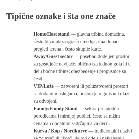
Tipične oznake i šta one znače
Home/Host stand
— glavna tribina domaćina,
često blizu ulaza igrača i medija; ima dobar
pregled terena i često skuplje karte.
Away/Guest sector
— posebno dodeljen prostor
za gostujuće navijače, obično iza jednog gola ili u
delu bočne tribine; obezbeđenje i propusnice su
česti.
VIP/Lože
— zatvoreni ili poluzatvoreni prostori
sa dodatnim uslugama; pristup je regulisan i ulazi
su odvojeni.
Family/Family Stand
— sektor prilagođen
porodicama i mirnijoj publici, često sa nižim
cenama i dodatnim sadržajima za decu.
Kurva / Kop / Nordkurve
— tradicionalni nazivi
za “curva” ili “kop”, delovi gde su najvatreniji