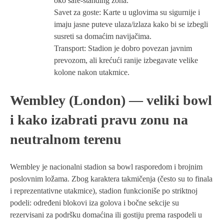
oko safe-standing zona.
Savet za goste: Karte u uglovima su sigurnije i
imaju jasne puteve ulaza/izlaza kako bi se izbegli
susreti sa domaćim navijačima.
Transport: Stadion je dobro povezan javnim
prevozom, ali krećući ranije izbegavate velike
kolone nakon utakmice.
Wembley (London) — veliki bowl
i kako izabrati pravu zonu na
neutralnom terenu
Wembley je nacionalni stadion sa bowl rasporedom i brojnim
poslovnim ložama. Zbog karaktera takmičenja (često su to finala
i reprezentativne utakmice), stadion funkcioniše po striktnoj
podeli: određeni blokovi iza golova i bočne sekcije su
rezervisani za podršku domaćina ili gostiju prema raspodeli u