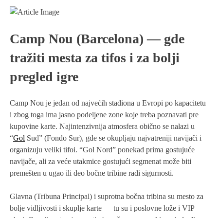
Camp Nou (Barcelona) — gde
tražiti mestа za tifos i za bolji
pregled igre
Camp Nou je jedan od najvećih stadiona u Evropi po kapacitetu
i zbog toga ima jasno podeljene zone koje treba poznavati pre
kupovine karte. Najintenzivnija atmosfera obično se nalazi u
“
Gol
Sud” (Fondo Sur), gde se okupljaju najvatreniji navijači i
organizuju veliki tifoi. “Gol Nord” ponekad prima gostujuće
navijače, ali za veće utakmice gostujući segmenat može biti
premešten u ugao ili deo bočne tribine radi sigurnosti.
Glavna (Tribuna Principal) i suprotna bočna tribina su mesto za
bolje vidljivosti i skuplje karte — tu su i poslovne lože i VIP