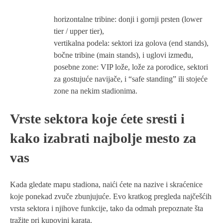
horizontalne tribine: donji i gornji prsten (lower
tier / upper tier),
vertikalna podela: sektori iza golova (end stands),
bočne tribine (main stands), i uglovi između,
posebne zone: VIP lože, lože za porodice, sektori
za gostujuće navijače, i “safe standing” ili stojeće
zone na nekim stadionima.
Vrste sektora koje ćete sresti i
kako izabrati najbolje mesto za
vas
Kada gledate mapu stadiona, naići ćete na nazive i skraćenice
koje ponekad zvuče zbunjujuće. Evo kratkog pregleda najčešćih
vrsta sektora i njihove funkcije, tako da odmah prepoznate šta
tražite pri kupovini karata.