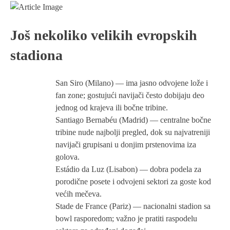
Još nekoliko velikih evropskih
stadiona
San Siro (Milano) — ima jasno odvojene lože i
fan zone; gostujući navijači često dobijaju deo
jednog od krajeva ili bočne tribine.
Santiago Bernabéu (Madrid) — centralne bočne
tribine nude najbolji pregled, dok su najvatreniji
navijači grupisani u donjim prstenovima iza
golova.
Estádio da Luz (Lisabon) — dobra podela za
porodične posete i odvojeni sektori za goste kod
većih mečeva.
Stade de France (Pariz) — nacionalni stadion sa
bowl rasporedom; važno je pratiti raspodelu