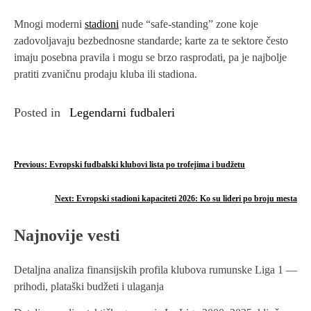
Mnogi moderni
stadioni
nude “safe-standing” zone koje
zadovoljavaju bezbednosne standarde; karte za te sektore često
imaju posebna pravila i mogu se brzo rasprodatі, pa je najbolje
pratiti zvaničnu prodaju kluba ili stadiona.
Posted in
Legendarni fudbaleri
P
Previous:
Evropski fudbalski klubovi lista po trofejima i budžetu
o
Next:
Evropski stadioni kapaciteti 2026: Ko su lideri po broju mesta
s
Najnovije vesti
t
n
Detaljna analiza finansijskih profila klubova rumunske Liga 1 —
prihodi, plataški budžeti i ulaganja
a