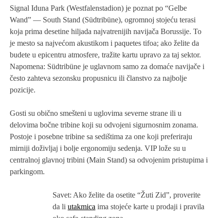
Signal Iduna Park (Westfalenstadion) je poznat po “Gelbe
Wand” — South Stand (Südtribüne), ogromnoj stojeću terasi
koja prima desetine hiljada najvatrenijih navijača Borussije. To
je mesto sa najvećom akustikom i paquetes tifoa; ako želite da
budete u epicentru atmosfere, tražite kartu upravo za taj sektor.
Napomena: Südtribüne je uglavnom samo za domaće navijače i
često zahteva sezonsku propusnicu ili članstvo za najbolje
pozicije.
Gosti su obično smešteni u uglovima severne strane ili u
delovima bočne tribine koji su odvojeni sigurnosnim zonama.
Postoje i posebne tribine sa sedištima za one koji preferiraju
mirniji doživljaj i bolje ergonomiju sedenja. VIP lože su u
centralnoj glavnoj tribini (Main Stand) sa odvojenim pristupima i
parkingom.
Savet: Ako želite da osetite “Žuti Zid”, proverite
da li
utakmica
ima stojeće karte u prodaji i pravila