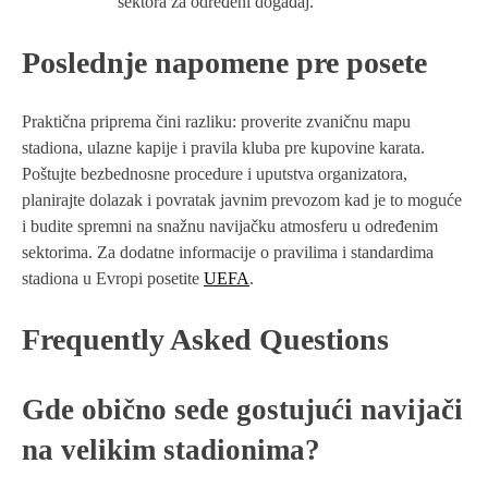
sektora za određeni događaj.
Poslednje napomene pre posete
Praktična priprema čini razliku: proverite zvaničnu mapu
stadiona, ulazne kapije i pravila kluba pre kupovine karata.
Poštujte bezbednosne procedure i uputstva organizatora,
planirajte dolazak i povratak javnim prevozom kad je to moguće
i budite spremni na snažnu navijačku atmosferu u određenim
sektorima. Za dodatne informacije o pravilima i standardima
stadiona u Evropi posetite
UEFA
.
Frequently Asked Questions
Gde obično sede gostujući navijači
na velikim stadionima?