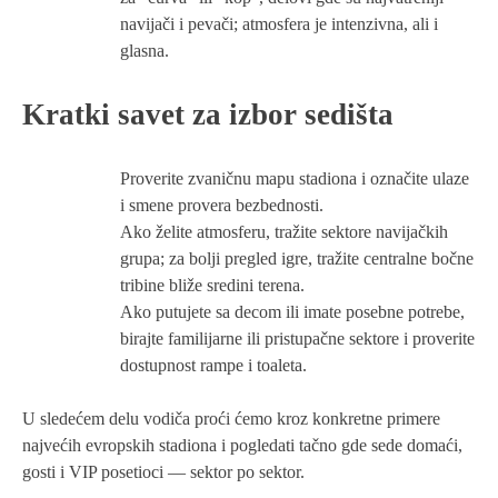
navijači i pevači; atmosfera je intenzivna, ali i
glasna.
Kratki savet za izbor sedišta
Proverite zvaničnu mapu stadiona i označite ulaze
i smene provera bezbednosti.
Ako želite atmosferu, tražite sektore navijačkih
grupa; za bolji pregled igre, tražite centralne bočne
tribine bliže sredini terena.
Ako putujete sa decom ili imate posebne potrebe,
birajte familijarne ili pristupačne sektore i proverite
dostupnost rampe i toaleta.
U sledećem delu vodiča proći ćemo kroz konkretne primere
najvećih evropskih stadiona i pogledati tačno gde sede domaći,
gosti i VIP posetioci — sektor po sektor.