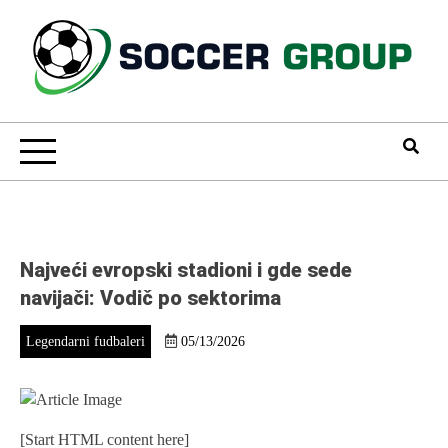
Skip
to
content
Soccer Group
Najveći evropski stadioni i gde sede
navijači: Vodič po sektorima
Legendarni fudbaleri
05/13/2026
[Start HTML content here]