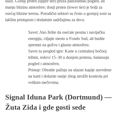
ulazi. Gornji prsten (upper tier) pruža panoramski pogled, ali
manju blizinu atmosfere; donji prsten (lower tier) je bolji za
osećaj blizine terena. Porodični sektori su često u gornjoj zoni sa
lakšim pristupom i dodatnim sadržajima za decu.
Savet: Ako želite da osećate pesmu i navijačku
energiju, ciljajte mesto u Fondo Sud, ali budite
spremni na gužvu i glasnu atmosferu.
Savet za pregled igre: Karte u centralnoj bočnoj
tribini, redovi 15–30 u donjem prstenu, balansuju
pogled i atmosferu.
Pristup: Obratite pažnju na ulazne kapije navedene
na karti i dolazite ranije zbog strožih kontrola pri
velikim mečevima.
Signal Iduna Park (Dortmund) —
Žuta Zida i gde gosti sede