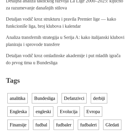
Detaljna analiza taktičkog razvoja La Lige 2000–2025: ključno
v
za razumevanje današnjih stilova
i
Detaljan vodič kroz strukturu i pravila Premier lige — kako
g
funkcioniše liga, broj klubova i kalendar
a
Analiza transfernih strategija u Serija A: kako italijanski klubovi
t
planiraju i sprovode transfere
i
Detaljan vodič kroz omladinske akademije i put mladih igrača
do prvog tima u Bundesliga
o
n
Tags
analitika
Bundesliga
Defanzivci
derbiji
Engleska
engleski
Evolucija
Evropa
Finansije
fudbal
fudbaler
fudbaleri
Gledati