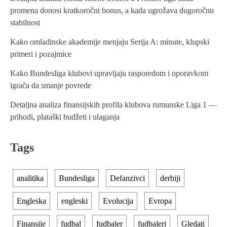
i
promena donosi kratkoročni bonus, a kada ugrožava dugoročnu
stabilnost
g
Kako omladinske akademije menjaju Serija A: minute, klupski
a
primeri i pozajmice
t
Kako Bundesliga klubovi upravljaju rasporedom i oporavkom
i
igrača da smanje povrede
o
Detaljna analiza finansijskih profila klubova rumunske Liga 1 —
n
prihodi, plataški budžeti i ulaganja
Tags
analitika
Bundesliga
Defanzivci
derbiji
Engleska
engleski
Evolucija
Evropa
Finansije
fudbal
fudbaler
fudbaleri
Gledati