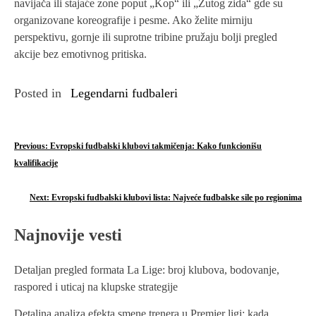
navijača ili stajaće zone poput „Kop“ ili „Žutog zida“ gde su
organizovane koreografije i pesme. Ako želite mirniju
perspektivu, gornje ili suprotne tribine pružaju bolji pregled
akcije bez emotivnog pritiska.
Posted in
Legendarni fudbaleri
P
Previous:
Evropski fudbalski klubovi takmičenja: Kako funkcionišu
kvalifikacije
o
s
Next:
Evropski fudbalski klubovi lista: Najveće fudbalske sile po regionima
t
Najnovije vesti
n
Detaljan pregled formata La Lige: broj klubova, bodovanje,
a
raspored i uticaj na klupske strategije
v
Detaljna analiza efekta smene trenera u Premier ligi: kada