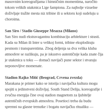
masovnim koreografijama i himničnim momentima, naročito
tokom velikih utakmica Lige šampiona. Za najbolje vizuelne
doživljaje tražite mesta niz tribine ili u sektoru koji sudeluju u
choroima.
San Siro / Stadio Giuseppe Meazza (Milano)
San Siro nudi ekstravagantnu kombinaciju arhitekture i strasti.
Kada su Milan ili Inter u velikoj formi, tribine eksplodiraju
pesmom i transparentima. Zbog deljenja sa dva velika kluba
atmosfere se razlikuju, pa je iskustvo autentičnije kada znate čija
je utakmica u toku — domaći navijači pune sektor i stvaraju
neponovljive momenate.
Stadion Rajko Mitić (Beograd, Crvena zvezda)
Marakana je primer kako se istorija i navijačka kultura mogu
spojiti u jedinstveni doživljaj. South Stand Delija, koreografije i
zvučna energija čine ovaj stadion magnetom za ljubitelje
autentičnih evropskih atmosfera. Posetioci treba da budu
spremni na glasne trenutke i bogatu navijačku ritualiku —