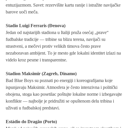
entuzijazmom. Savet: rezervišite kartu ranije i istražite navijačke
barove uoči meča.
Stadio Luigi Ferraris (Đenova)
Jedan od najstarijih stadiona u Italiji pruža osećaj „prave“
fudbalske tradicije — tribine su blizu terena, navijači su
strastveni, a mečevi protiv velikih timova često prave
nezaboravan ambijent. To je mesto gde lokalni identitet izlazi na
videlo kroz pesme i transparentne.
Stadion Maksimir (Zagreb, Dinamo)
Bad Blue Boys su poznati po energiji i koreografijama koje
ispunjavaju Maksimir. Atmosfera je često intenzivna i politički
obojena, stoga kao posetilac poštujte lokalne norme i izbegavajte
konflikte — najbolje je pridružiti se opuštenom delu tribina i
uživati u fudbalskoj predstavi.
Estádio do Dragão (Porto)