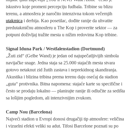
iskustvo koje promeni percepciju fudbala. Tribine su blizu
terenu, a atmosfera je naročito intenzivna tokom večernjih
utakmica
i derbija. Kao posetilac, dođite ranije da uhvatite
predutakmičnu atmosferu u The Kop i proverite sektor — za
potpuni doživljaj tražite mesta u nižim redovima Kop tribine.
Signal Iduna Park / Westfalenstadion (Dortmund)
„Žuti zid“ (Gelbe Wand) je jedan od najupečatljivijih simbola
navijačke snage. Jedna staja sa 25.000 stajaćih mesta stvara
gotovo netaknut zid žutih zastava i neprekidnog skandiranja.
Akustika i blizina tribina prema terenu daju osećaj da stadion
„guta“ protivnika. Bitna napomena: stajaće karte su specifične i
često se prodaju lokalno — planirajte ranije ili odlučite za sedišta
sa lošijim pogledom, ali intenzivnijim zvukom.
Camp Nou (Barcelona)
Najveći stadion u Evropi donosi drugačiji tip atmosfere: veličina
i vizuelni efekti veliki su adut. Tifosi Barcelone poznati su po