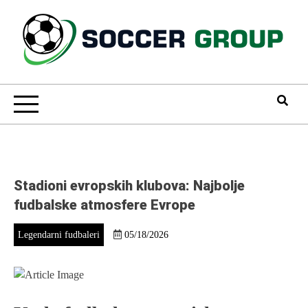
Skip
to
content
Soccer Group
Stadioni evropskih klubova: Najbolje
fudbalske atmosfere Evrope
Legendarni fudbaleri
05/18/2026