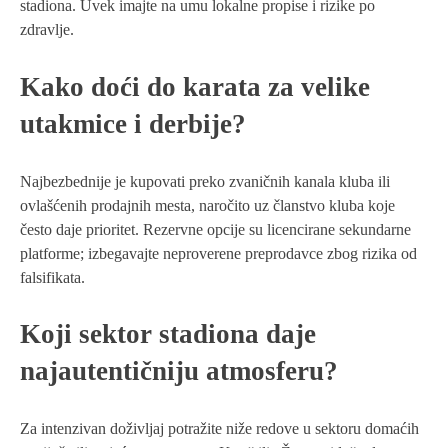
stadiona. Uvek imajte na umu lokalne propise i rizike po
zdravlje.
Kako doći do karata za velike
utakmice i derbije?
Najbezbednije je kupovati preko zvaničnih kanala kluba ili
ovlašćenih prodajnih mesta, naročito uz članstvo kluba koje
često daje prioritet. Rezervne opcije su licencirane sekundarne
platforme; izbegavajte neproverene preprodavce zbog rizika od
falsifikata.
Koji sektor stadiona daje
najautentičniju atmosferu?
Za intenzivan doživljaj potražite niže redove u sektoru domaćih