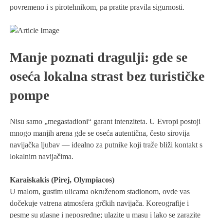
povremeno i s pirotehnikom, pa pratite pravila sigurnosti.
Manje poznati dragulji: gde se
oseća lokalna strast bez turističke
pompe
Nisu samo „megastadioni“ garant intenziteta. U Evropi postoji
mnogo manjih arena gde se oseća autentična, često sirovija
navijačka ljubav — idealno za putnike koji traže bliži kontakt s
lokalnim navijačima.
Karaiskakis (Pirej, Olympiacos)
U malom, gustim ulicama okruženom stadionom, ovde vas
dočekuje vatrena atmosfera grčkih navijača. Koreografije i
pesme su glasne i neposredne; ulazite u masu i lako se zarazite