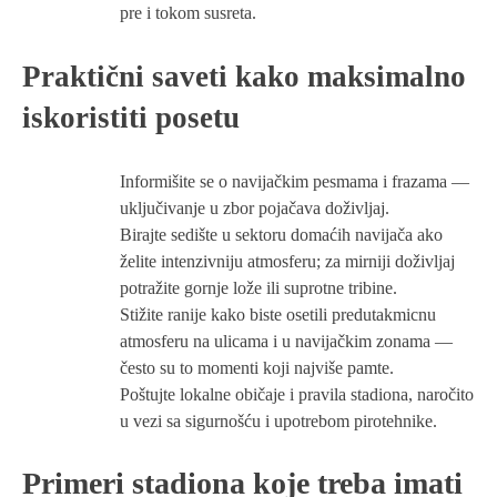
pre i tokom susreta.
Praktični saveti kako maksimalno
iskoristiti posetu
Informišite se o navijačkim pesmama i frazama —
uključivanje u zbor pojačava doživljaj.
Birajte sedište u sektoru domaćih navijača ako
želite intenzivniju atmosferu; za mirniji doživljaj
potražite gornje lože ili suprotne tribine.
Stižite ranije kako biste osetili predutakmicnu
atmosferu na ulicama i u navijačkim zonama —
često su to momenti koji najviše pamte.
Poštujte lokalne običaje i pravila stadiona, naročito
u vezi sa sigurnošću i upotrebom pirotehnike.
Primeri stadiona koje treba imati