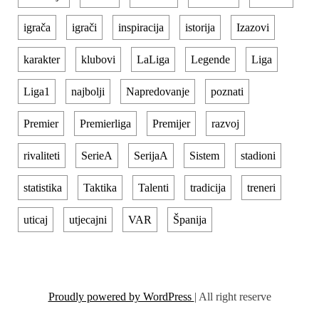
igrača
igrači
inspiracija
istorija
Izazovi
karakter
klubovi
LaLiga
Legende
Liga
Liga1
najbolji
Napredovanje
poznati
Premier
Premierliga
Premijer
razvoj
rivaliteti
SerieA
SerijaA
Sistem
stadioni
statistika
Taktika
Talenti
tradicija
treneri
uticaj
utjecajni
VAR
Španija
Proudly powered by WordPress
|
All right reserve