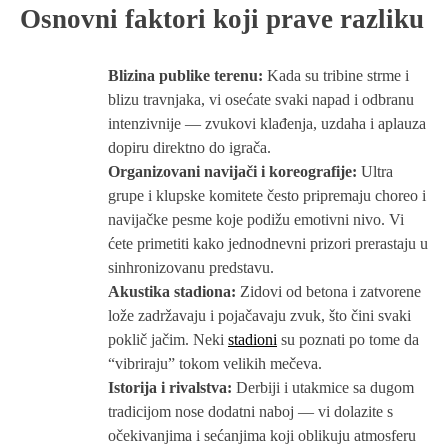
Osnovni faktori koji prave razliku
Blizina publike terenu:
Kada su tribine strme i
blizu travnjaka, vi osećate svaki napad i odbranu
intenzivnije — zvukovi klađenja, uzdaha i aplauza
dopiru direktno do igrača.
Organizovani navijači i koreografije:
Ultra
grupe i klupske komitete često pripremaju choreo i
navijačke pesme koje podižu emotivni nivo. Vi
ćete primetiti kako jednodnevni prizori prerastaju u
sinhronizovanu predstavu.
Akustika stadiona:
Zidovi od betona i zatvorene
lože zadržavaju i pojačavaju zvuk, što čini svaki
poklič jačim. Neki
stadioni
su poznati po tome da
“vibriraju” tokom velikih mečeva.
Istorija i rivalstva:
Derbiji i utakmice sa dugom
tradicijom nose dodatni naboj — vi dolazite s
očekivanjima i sećanjima koji oblikuju atmosferu