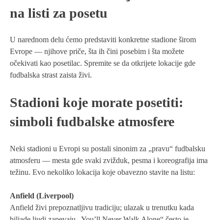
na listi za posetu
U narednom delu ćemo predstaviti konkretne stadione širom
Evrope — njihove priče, šta ih čini posebim i šta možete
očekivati kao posetilac. Spremite se da otkrijete lokacije gde
fudbalska strast zaista živi.
Stadioni koje morate posetiti:
simboli fudbalske atmosfere
Neki stadioni u Evropi su postali sinonim za „pravu“ fudbalsku
atmosferu — mesta gde svaki zvižduk, pesma i koreografija ima
težinu. Evo nekoliko lokacija koje obavezno stavite na listu:
Anfield (Liverpool)
Anfield živi prepoznatljivu tradiciju; ulazak u trenutku kada
hiljade ljudi zapevaju „You’ll Never Walk Alone“ često je