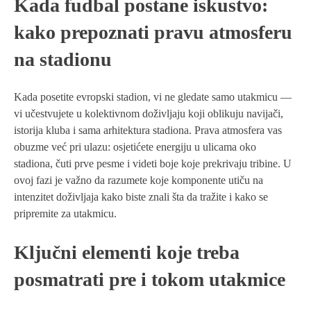
Kada fudbal postane iskustvo:
kako prepoznati pravu atmosferu
na stadionu
Kada posetite evropski stadion, vi ne gledate samo utakmicu —
vi učestvujete u kolektivnom doživljaju koji oblikuju navijači,
istorija kluba i sama arhitektura stadiona. Prava atmosfera vas
obuzme već pri ulazu: osjetićete energiju u ulicama oko
stadiona, čuti prve pesme i videti boje koje prekrivaju tribine. U
ovoj fazi je važno da razumete koje komponente utiču na
intenzitet doživljaja kako biste znali šta da tražite i kako se
pripremite za utakmicu.
Ključni elementi koje treba
posmatrati pre i tokom utakmice