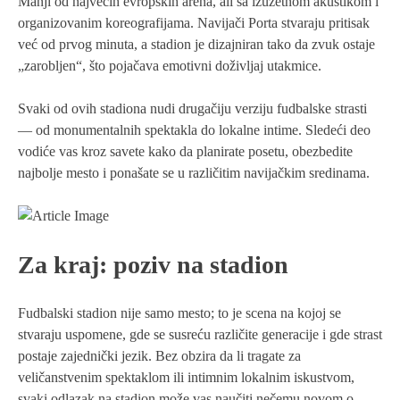
Manji od najvećih evropskih arena, ali sa izuzetnom akustikom i
organizovanim koreografijama. Navijači Porta stvaraju pritisak
već od prvog minuta, a stadion je dizajniran tako da zvuk ostaje
„zarobljen“, što pojačava emotivni doživljaj utakmice.
Svaki od ovih stadiona nudi drugačiju verziju fudbalske strasti
— od monumentalnih spektakla do lokalne intime. Sledeći deo
vodiće vas kroz savete kako da planirate posetu, obezbedite
najbolje mesto i ponašate se u različitim navijačkim sredinama.
Za kraj: poziv na stadion
Fudbalski stadion nije samo mesto; to je scena na kojoj se
stvaraju uspomene, gde se susreću različite generacije i gde strast
postaje zajednički jezik. Bez obzira da li tragate za
veličanstvenim spektaklom ili intimnim lokalnim iskustvom,
svaki odlazak na stadion može vas naučiti nečemu novom o