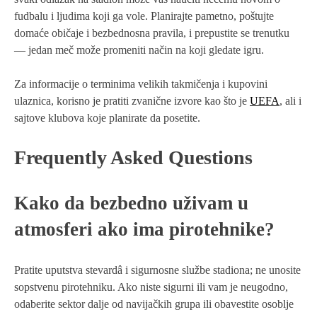
fudbalu i ljudima koji ga vole. Planirajte pametno, poštujte
domaće običaje i bezbednosna pravila, i prepustite se trenutku
— jedan meč može promeniti način na koji gledate igru.
Za informacije o terminima velikih takmičenja i kupovini
ulaznica, korisno je pratiti zvanične izvore kao što je
UEFA
, ali i
sajtove klubova koje planirate da posetite.
Frequently Asked Questions
Kako da bezbedno uživam u
atmosferi ako ima pirotehnike?
Pratite uputstva stevardâ i sigurnosne službe stadiona; ne unosite
sopstvenu pirotehniku. Ako niste sigurni ili vam je neugodno,
odaberite sektor dalje od navijačkih grupa ili obavestite osoblje