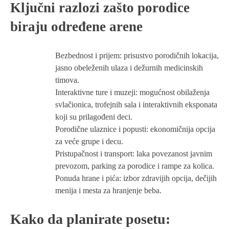
Ključni razlozi zašto porodice
biraju određene arene
Bezbednost i prijem: prisustvo porodičnih lokacija,
jasno obeleženih ulaza i dežurnih medicinskih
timova.
Interaktivne ture i muzeji: mogućnost obilaženja
svlačionica, trofejnih sala i interaktivnih eksponata
koji su prilagođeni deci.
Porodične ulaznice i popusti: ekonomičnija opcija
za veće grupe i decu.
Pristupačnost i transport: laka povezanost javnim
prevozom, parking za porodice i rampe za kolica.
Ponuda hrane i pića: izbor zdravijih opcija, dečijih
menija i mesta za hranjenje beba.
Kako da planirate posetu: