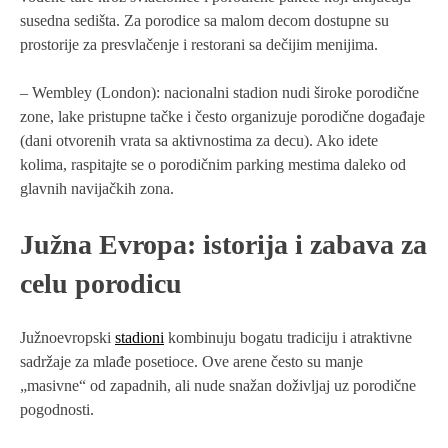
susedna sedišta. Za porodice sa malom decom dostupne su
prostorije za presvlačenje i restorani sa dečijim menijima.
– Wembley (London): nacionalni stadion nudi široke porodične
zone, lake pristupne tačke i često organizuje porodične događaje
(dani otvorenih vrata sa aktivnostima za decu). Ako idete
kolima, raspitajte se o porodičnim parking mestima daleko od
glavnih navijačkih zona.
Južna Evropa: istorija i zabava za
celu porodicu
Južnoevropski
stadioni
kombinuju bogatu tradiciju i atraktivne
sadržaje za mlađe posetioce. Ove arene često su manje
„masivne“ od zapadnih, ali nude snažan doživljaj uz porodične
pogodnosti.