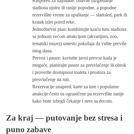
Raspored za najmlađe: obavite razgledanje
stadiona ujutru ili ranije popodne, a popodne
rezervišite vreme za opuštanje — sladoled, park ili
kratak izlet pored reke.
Jednodnevni plan: kombinujte kraću turu stadiona
sa jednom većom atrakcijom (akvarijum, zoo,
tematski muzej) umesto pokušaja da vidite previše
istog dana.
Prevoz i pauze: koristite javni prevoz kada je
moguće, planirajte pauze za presvlačenje ili obrok
i proverite dostupnost toaleta i prostora za
presvlačenje na ruti.
Rezervacije unapred: karte za ture i popularne
atrakcije često su ograničene pa rezervišite ranije
kako biste izbegli čekanje i stres sa decom.
Za kraj — putovanje bez stresa i
puno zabave