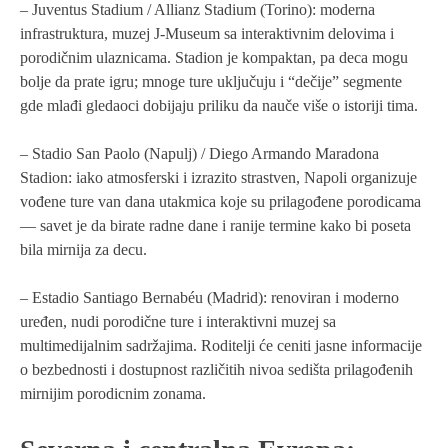
– Juventus Stadium / Allianz Stadium (Torino): moderna
infrastruktura, muzej J-Museum sa interaktivnim delovima i
porodičnim ulaznicama. Stadion je kompaktan, pa deca mogu
bolje da prate igru; mnoge ture uključuju i “dečije” segmente
gde mlađi gledaoci dobijaju priliku da nauče više o istoriji tima.
– Stadio San Paolo (Napulj) / Diego Armando Maradona
Stadion: iako atmosferski i izrazito strastven, Napoli organizuje
vođene ture van dana utakmica koje su prilagođene porodicama
— savet je da birate radne dane i ranije termine kako bi poseta
bila mirnija za decu.
– Estadio Santiago Bernabéu (Madrid): renoviran i moderno
uređen, nudi porodične ture i interaktivni muzej sa
multimedijalnim sadržajima. Roditelji će ceniti jasne informacije
o bezbednosti i dostupnost različitih nivoa sedišta prilagođenih
mirnijim porodicnim zonama.