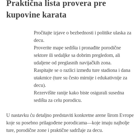
Praktična lista provera pre
kupovine karata
Pročitajte izjave o bezbednosti i politike ulaska za
decu.
Proverite mape sedišta i pronađite porodične
sektore ili sedaljke sa dobrim pregledom, ali
udaljene od preglasnih navijačkih zona.
Raspitajte se o razlici između ture stadiona i dana
utakmice (ture su često mirnije i edukativnije za
decu).
Rezervišite ranije kako biste osigurali susedna
sedišta za celu porodicu.
U nastavku ću detaljno predstaviti konkretne arene širom Evrope
koje su posebno prilagođene porodicama—koje imaju najbolje
ture, porodične zone i praktične sadržaje za decu.