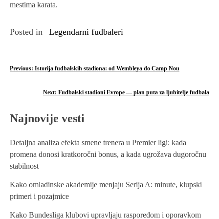
mestima karata.
Posted in
Legendarni fudbaleri
P
Previous:
Istorija fudbalskih stadiona: od Wembleya do Camp Nou
o
Next:
Fudbalski stadioni Evrope — plan puta za ljubitelje fudbala
s
Najnovije vesti
t
n
Detaljna analiza efekta smene trenera u Premier ligi: kada
promena donosi kratkoročni bonus, a kada ugrožava dugoročnu
a
stabilnost
v
Kako omladinske akademije menjaju Serija A: minute, klupski
i
primeri i pozajmice
g
Kako Bundesliga klubovi upravljaju rasporedom i oporavkom