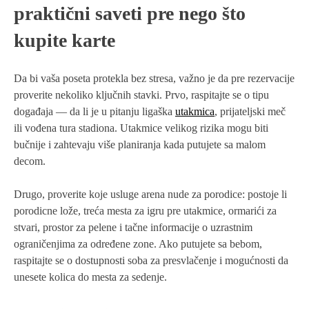
praktični saveti pre nego što
kupite karte
Da bi vaša poseta protekla bez stresa, važno je da pre rezervacije
proverite nekoliko ključnih stavki. Prvo, raspitajte se o tipu
događaja — da li je u pitanju ligaška
utakmica
, prijateljski meč
ili vođena tura stadiona. Utakmice velikog rizika mogu biti
bučnije i zahtevaju više planiranja kada putujete sa malom
decom.
Drugo, proverite koje usluge arena nude za porodice: postoje li
porodicne lože, treća mesta za igru pre utakmice, ormarići za
stvari, prostor za pelene i tačne informacije o uzrastnim
ograničenjima za određene zone. Ako putujete sa bebom,
raspitajte se o dostupnosti soba za presvlačenje i mogućnosti da
unesete kolica do mesta za sedenje.