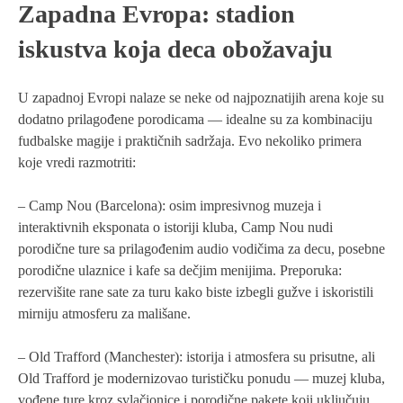
Zapadna Evropa: stadion
iskustva koja deca obožavaju
U zapadnoj Evropi nalaze se neke od najpoznatijih arena koje su
dodatno prilagođene porodicama — idealne su za kombinaciju
fudbalske magije i praktičnih sadržaja. Evo nekoliko primera
koje vredi razmotriti:
– Camp Nou (Barcelona): osim impresivnog muzeja i
interaktivnih eksponata o istoriji kluba, Camp Nou nudi
porodične ture sa prilagođenim audio vodičima za decu, posebne
porodične ulaznice i kafe sa dečjim menijima. Preporuka:
rezervišite rane sate za turu kako biste izbegli gužve i iskoristili
mirniju atmosferu za mališane.
– Old Trafford (Manchester): istorija i atmosfera su prisutne, ali
Old Trafford je modernizovao turističku ponudu — muzej kluba,
vođene ture kroz svlačionice i porodične pakete koji uključuju