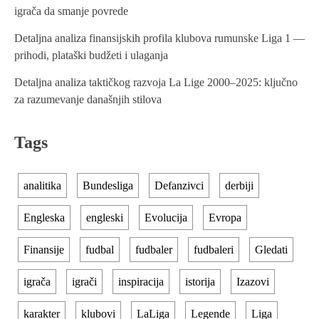
igrača da smanje povrede
a
t
Detaljna analiza finansijskih profila klubova rumunske Liga 1 —
prihodi, plataški budžeti i ulaganja
i
Detaljna analiza taktičkog razvoja La Lige 2000–2025: ključno
o
za razumevanje današnjih stilova
n
Tags
analitika
Bundesliga
Defanzivci
derbiji
Engleska
engleski
Evolucija
Evropa
Finansije
fudbal
fudbaler
fudbaleri
Gledati
igrača
igrači
inspiracija
istorija
Izazovi
karakter
klubovi
LaLiga
Legende
Liga