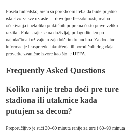
Poseta fudbalskoj areni sa porodicom treba da bude prijatno
iskustvo za sve uzraste — dovoljno fleksibilnosti, realna
očekivanja i nekoliko praktičnih priprema često prave veliku
razliku. Fokusirajte se na doživljaj, prilagodite tempo
najmlađima i uživajte u zajedničkim trenucima. Za dodatne
informacije i rasporede takmičenja ili porodičnih događaja,
proverite zvanične izvore kao što je
UEFA
.
Frequently Asked Questions
Koliko ranije treba doći pre ture
stadiona ili utakmice kada
putujem sa decom?
Preporučljivo je stići 30–60 minuta ranije za ture i 60–90 minuta