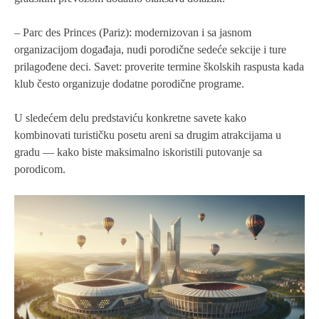
– Parc des Princes (Pariz): modernizovan i sa jasnom
organizacijom događaja, nudi porodične sedeće sekcije i ture
prilagođene deci. Savet: proverite termine školskih raspusta kada
klub često organizuje dodatne porodične programe.
U sledećem delu predstaviću konkretne savete kako
kombinovati turističku posetu areni sa drugim atrakcijama u
gradu — kako biste maksimalno iskoristili putovanje sa
porodicom.