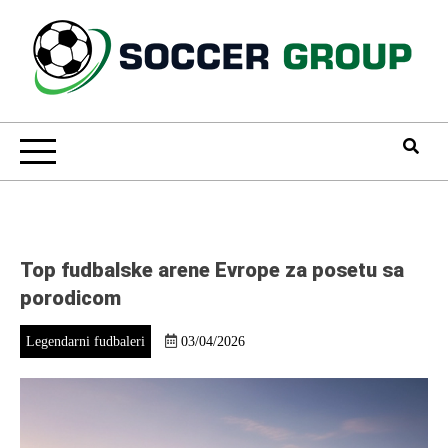
Skip
to
content
Soccer Group
Top fudbalske arene Evrope za posetu sa
porodicom
Legendarni fudbaleri
03/04/2026