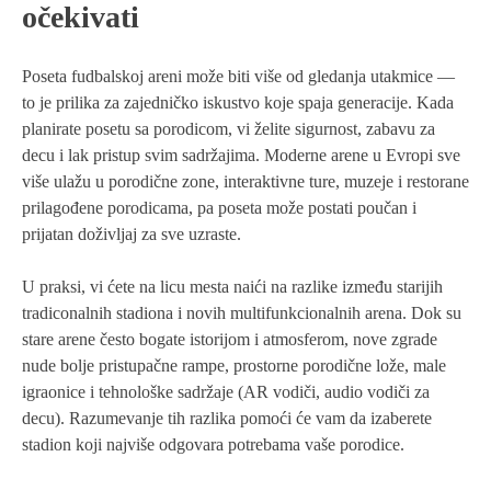
očekivati
Poseta fudbalskoj areni može biti više od gledanja utakmice —
to je prilika za zajedničko iskustvo koje spaja generacije. Kada
planirate posetu sa porodicom, vi želite sigurnost, zabavu za
decu i lak pristup svim sadržajima. Moderne arene u Evropi sve
više ulažu u porodične zone, interaktivne ture, muzeje i restorane
prilagođene porodicama, pa poseta može postati poučan i
prijatan doživljaj za sve uzraste.
U praksi, vi ćete na licu mesta naići na razlike između starijih
tradiconalnih stadiona i novih multifunkcionalnih arena. Dok su
stare arene često bogate istorijom i atmosferom, nove zgrade
nude bolje pristupačne rampe, prostorne porodične lože, male
igraonice i tehnološke sadržaje (AR vodiči, audio vodiči za
decu). Razumevanje tih razlika pomoći će vam da izaberete
stadion koji najviše odgovara potrebama vaše porodice.