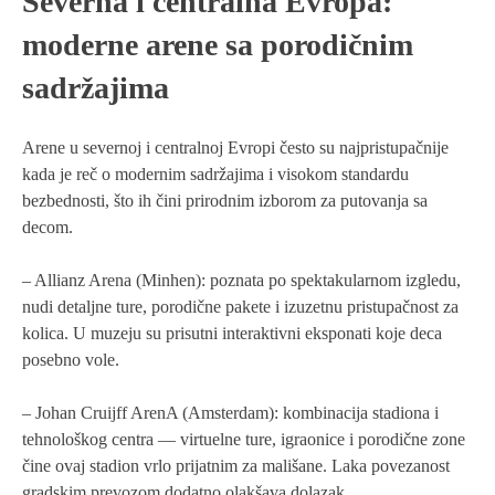
Severna i centralna Evropa:
moderne arene sa porodičnim
sadržajima
Arene u severnoj i centralnoj Evropi često su najpristupačnije
kada je reč o modernim sadržajima i visokom standardu
bezbednosti, što ih čini prirodnim izborom za putovanja sa
decom.
– Allianz Arena (Minhen): poznata po spektakularnom izgledu,
nudi detaljne ture, porodične pakete i izuzetnu pristupačnost za
kolica. U muzeju su prisutni interaktivni eksponati koje deca
posebno vole.
– Johan Cruijff ArenA (Amsterdam): kombinacija stadiona i
tehnološkog centra — virtuelne ture, igraonice i porodične zonе
čine ovaj stadion vrlo prijatnim za mališane. Laka povezanost
gradskim prevozom dodatno olakšava dolazak.